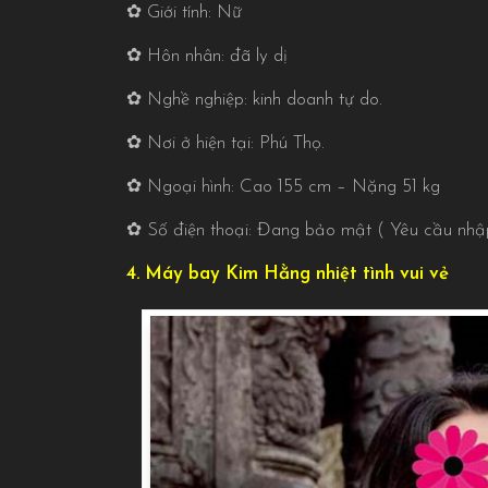
✿ Giới tính: Nữ
✿ Hôn nhân: đã ly dị
✿ Nghề nghiệp: kinh doanh tự do.
✿ Nơi ở hiện tại: Phú Thọ.
✿ Ngoại hình: Cao 155 cm – Nặng 51 kg
✿ Số điện thoại: Đang bảo mật ( Yêu cầu n
4. Máy bay Kim Hằng nhiệt tình vui vẻ