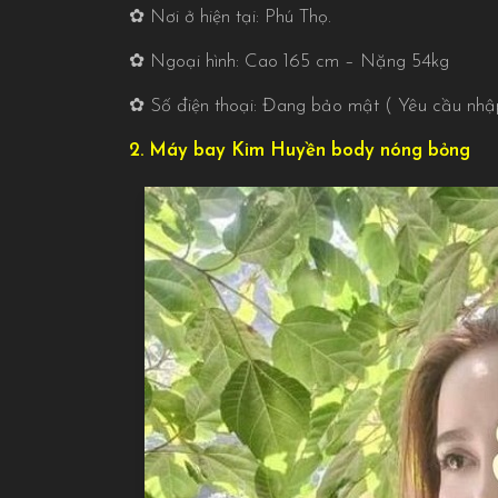
✿ Nơi ở hiện tại: Phú Thọ.
✿ Ngoại hình: Cao 165 cm – Nặng 54kg
✿ Số điện thoại: Đang bảo mật ( Yêu cầu n
2. Máy bay Kim Huyền body nóng bỏng