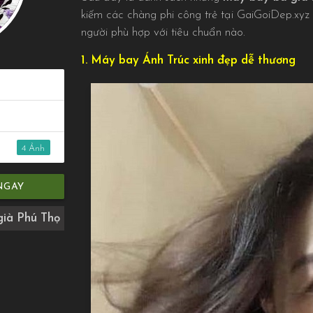
kiếm các chàng phi công trẻ tại GaiGoiDep.xyz
người phù hợp với tiêu chuẩn nào.
1. Máy bay Ánh Trúc xinh đẹp dễ thương
4
NGAY
già Phú Thọ