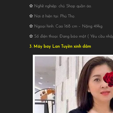
✿ Nghề nghiệp: chủ Shop quần áo.
✿ Nơi ở hiện tại: Phú Thọ.
✿ Ngoại hình: Cao 168 cm – Nặng 49kg
✿ Số điện thoại: Đang bảo mật ( Yêu cầu n
3. Máy bay Lan Tuyền xinh dâm