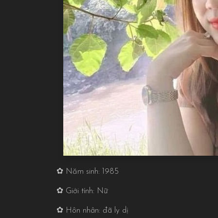
✿ Năm sinh: 1985
✿ Giới tính: Nữ
✿ Hôn nhân: đã ly dị