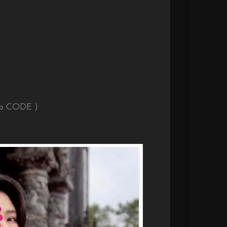
hập CODE )