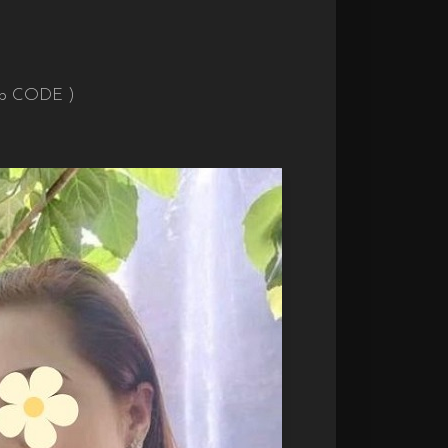
hập CODE )