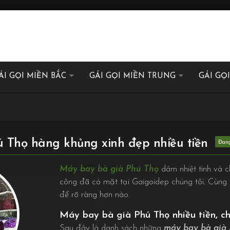
ÁI GỌI MIỀN BẮC
GÁI GỌI MIỀN TRUNG
GÁI GỌ
 Thọ hàng khủng xinh đẹp nhiều tiền
Máy bay bà già Phú Thọ
dâm nhiệt tình và 
công đã có mặt tại Gaigoidep chúng tôi. Cùng t
để rõ ràng hơn nào.
Máy bay bà già Phú Thọ nhiều tiền, ch
Sau đây là danh sách những
máy bay bà già