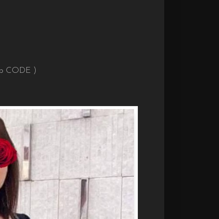
hập CODE )