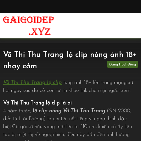
Võ Thị Thu Trang lộ clip nóng ảnh 18+
nhạy cảm
Võ Thị Thu Trang lộ clip
tung ảnh 18+ lên trang mạng xã
hội ngay sau đó cô con tự tin khoe link cho mọi người xem.
Võ Thị Thu Trang lộ clip là ai
4 năm trước,
lộ clip nóng Võ Thị Thu Trang
(SN 2000,
đến từ Hải Dương) là cái tên nổi tiếng vì ngoại hình đặc
biệt.Cô gái sở hữu vòng một lên tới 110 cm, khiến cô ấy liên
tục bị miệt thị về ngoại hình, điều này dẫn đến ảnh hưởng