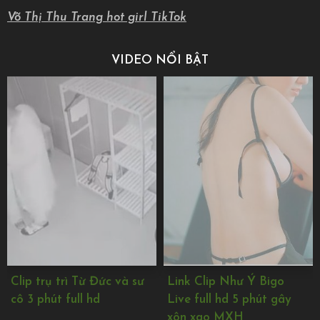
Võ Thị Thu Trang hot girl TikTok
VIDEO NỔI BẬT
Link Clip Như Ý Bigo
link Lê Mai Sang lộ clip
Live full hd 5 phút gây
nóng bỏng body cực căng
xôn xao MXH
full HD