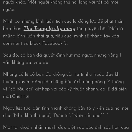
người khác. Một người không thể hài lòng với tất cả mọi
người.
Mình coi những bình luận tích cực là động lực để phát triển
bản thân.
Thu Trang lộ clip nóng
từng tuyên bố: “Nếu là
những bình luận thái quá, tiêu cực, mình sẽ thẳng tay xóa
comment và block Facebook.”v.
Sau đó, cô bạn đã quyết định hút mỡ ngực, nhưng vòng 1
vẫn không đủ. vào đó.
Nhưng có lẽ cô bạn đã không còn tự ti như trước đây khi
thường xuyên đăng tải những bức ảnh nóng bỏng. Ý tưởng
về “cô hầu gái” kết hợp với các kỹ thuật phanh, có lẽ đã biến
mất.Chết tiệt.
Ngay lập tức, dân tình nhanh chóng bày tỏ ý kiến của họ, nói
như: “Nhìn khó thở quá”, “Bưởi to”, “Nhìn sốc quá”.”…”
Một tài khoản nhấn mạnh đặc biệt vào bức ảnh sốc hơn của