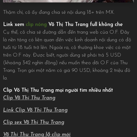
Thậm chí, cô ấy đang chia sẻ nội dung 18+ trên MX.
Link xem
clip nóng
Võ Thị Thu Trang full không che
Cụ thể, cô chia sẻ đường dẫn đến trang web của O.F. Đây
là nền tảng có liên quan đến việc kinh doanh nội dung có độ
tuổi từ 18 tuổi trở lên. Ngoài ra, cô thường khoe việc có mặt
trên O.F này. Được biết, người dùng sẽ phải trả 5 USD
(khoảng 342 nghìn đồng) nếu muốn theo dõi O.F của Thu
Trang. Trọn gói một năm có giá 90 USD, khoảng 2 triệu đô
la.
Clip Võ Thị Thu Trang mọi người tìm nhiều nhất
Clip Võ Thị Thu Trang
Link Clip Võ Thị Thu Trang
Clip sex Võ Thị Thu Trang
Võ Thị Thu Trang lộ clip mới