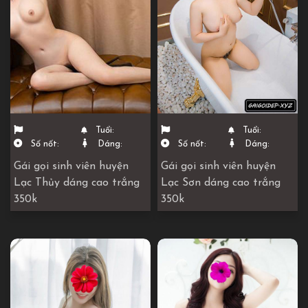
Tuổi:
Tuổi:
Số nốt:
Dáng:
Số nốt:
Dáng:
Gái gọi sinh viên huyện
Gái gọi sinh viên huyện
Lạc Thủy dáng cao trắng
Lạc Sơn dáng cao trắng
350k
350k