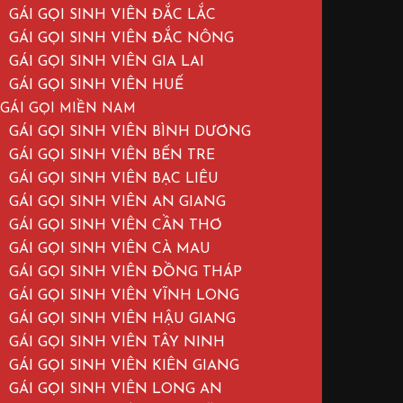
GÁI GỌI SINH VIÊN ĐẮC LẮC
GÁI GỌI SINH VIÊN ĐẮC NÔNG
GÁI GỌI SINH VIÊN GIA LAI
GÁI GỌI SINH VIÊN HUẾ
GÁI GỌI MIỀN NAM
GÁI GỌI SINH VIÊN BÌNH DƯƠNG
GÁI GỌI SINH VIÊN BẾN TRE
GÁI GỌI SINH VIÊN BẠC LIÊU
GÁI GỌI SINH VIÊN AN GIANG
GÁI GỌI SINH VIÊN CẦN THƠ
GÁI GỌI SINH VIÊN CÀ MAU
GÁI GỌI SINH VIÊN ĐỒNG THÁP
GÁI GỌI SINH VIÊN VĨNH LONG
GÁI GỌI SINH VIÊN HẬU GIANG
GÁI GỌI SINH VIÊN TÂY NINH
GÁI GỌI SINH VIÊN KIÊN GIANG
GÁI GỌI SINH VIÊN LONG AN