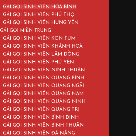
GÁI GỌI SINH VIÊN HOÀ BÌNH
GÁI GỌI SINH VIÊN PHÚ THỌ
GÁI GỌI SINH VIÊN HƯNG YÊN
GÁI GỌI MIỀN TRUNG
GÁI GỌI SINH VIÊN KON TUM
GÁI GỌI SINH VIÊN KHÁNH HOÀ
GÁI GỌI SINH VIÊN LÂM ĐỒNG
GÁI GỌI SINH VIÊN PHÚ YÊN
GÁI GỌI SINH VIÊN NINH THUẬN
GÁI GỌI SINH VIÊN QUẢNG BÌNH
GÁI GỌI SINH VIÊN QUẢNG NGÃI
GÁI GỌI SINH VIÊN QUẢNG NAM
GÁI GỌI SINH VIÊN QUẢNG NINH
GÁI GỌI SINH VIÊN QUẢNG TRỊ
GÁI GỌI SINH VIÊN BÌNH ĐỊNH
GÁI GỌI SINH VIÊN BÌNH THUẬN
GÁI GỌI SINH VIÊN ĐÀ NẴNG