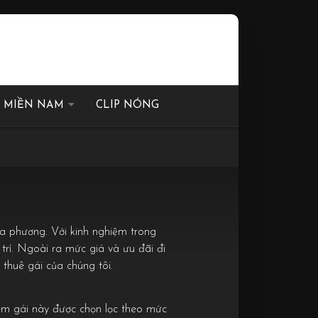
I MIỀN NAM
CLIP NÓNG
địa phương. Với kinh nghiệm trong
trí. Ngoài ra mức giá và ưu đãi đi
thuê gái của chúng tôi.
m gái này được chọn lọc theo mức