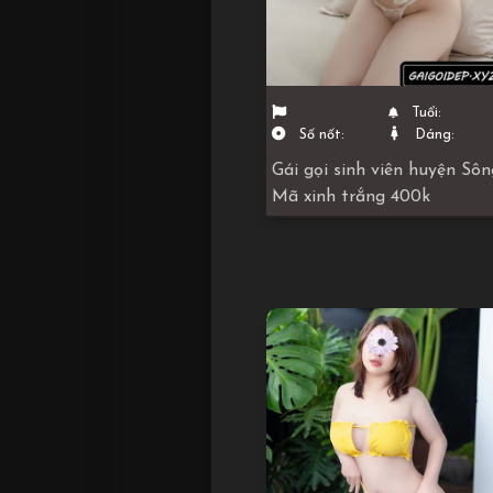
Tuổi:
Số nốt:
Dáng:
Gái gọi sinh viên huyện Sôn
Mã xinh trắng 400k