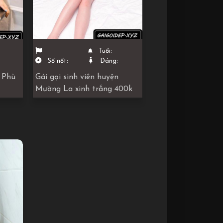
Tuổi:
Số nốt:
Dáng:
n Phù
Gái gọi sinh viên huyện
Mường La xinh trắng 400k