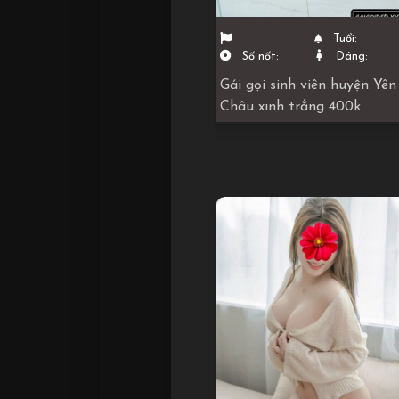
Tuổi:
Số nốt:
Dáng:
Gái gọi sinh viên huyện Yên
Châu xinh trắng 400k