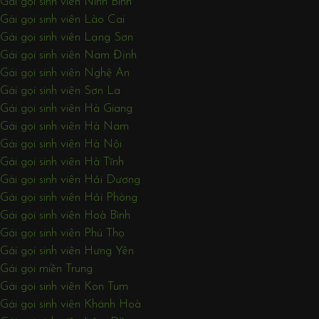
Gái gọi sinh viên Ninh Bình
Gái gọi sinh viên Lào Cai
Gái gọi sinh viên Lạng Sơn
Gái gọi sinh viên Nam Định
Gái gọi sinh viên Nghệ An
Gái gọi sinh viên Sơn La
Gái gọi sinh viên Hà Giang
Gái gọi sinh viên Hà Nam
Gái gọi sinh viên Hà Nội
Gái gọi sinh viên Hà Tĩnh
Gái gọi sinh viên Hải Dương
Gái gọi sinh viên Hải Phòng
Gái gọi sinh viên Hoà Bình
Gái gọi sinh viên Phú Thọ
Gái gọi sinh viên Hưng Yên
Gái gọi miền Trung
Gái gọi sinh viên Kon Tum
Gái gọi sinh viên Khánh Hoà