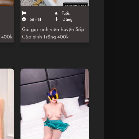
Tuổi:
Số nốt:
Dáng:
Gái gọi sinh viên huyện Sốp
 400k
Cộp xinh trắng 400k