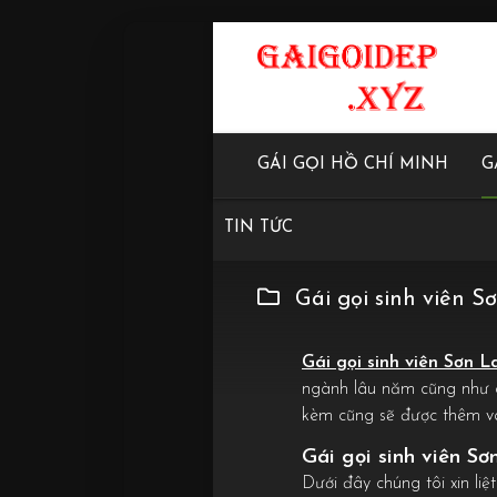
GÁI GỌI HỒ CHÍ MINH
G
TIN TỨC
Gái gọi sinh viên S
Gái gọi sinh viên Sơn L
ngành lâu năm cũng như có
kèm cũng sẽ được thêm và
Gái gọi sinh viên S
Dưới đây chúng tôi xin li