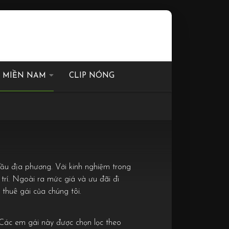
I MIỀN NAM
CLIP NÓNG
 đầu địa phương. Với kinh nghiệm trong
trí. Ngoài ra mức giá và ưu đãi đi
thuê gái của chúng tôi.
Các em gái này được chọn lọc theo