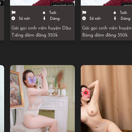
Tuổi:
Tuổi:
Số nốt:
Dáng:
Số nốt:
Dáng:
Gái gọi sinh viên huyện Dầu
Gái gọi sinh viên huyệ
Tiếng dâm đãng 350k
Bàng dâm đãng 350k