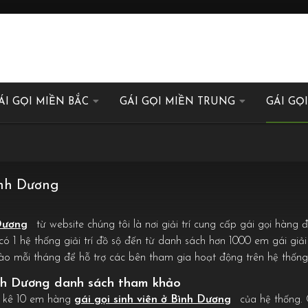
ÁI GỌI MIỀN BẮC
GÁI GỌI MIỀN TRUNG
GÁI GỌ
ình Dương
 Dương
từ website chúng tôi là nơi giải trí cung cấp gái gọi hàng
 1 hệ thống giải trí đồ sộ đến từ danh sách hơn 1000 em gái giải 
o mỗi tháng để hỗ trợ các bên tham gia hoạt động trên hệ thống 
ình Dương danh sách tham khảo
ệt kê 10 em hàng
gái gọi sinh viên ở Bình Dương
của hệ thống. 