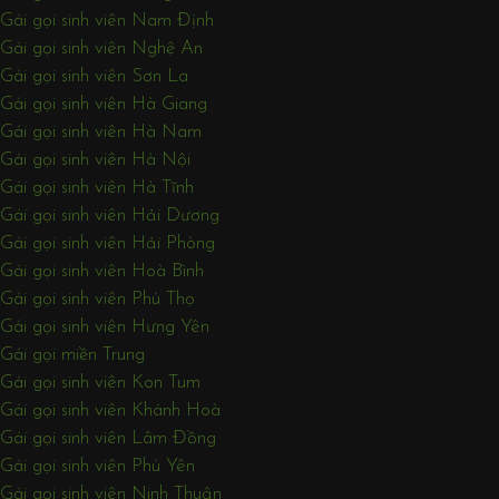
Gái gọi sinh viên Nam Định
Gái gọi sinh viên Nghệ An
Gái gọi sinh viên Sơn La
Gái gọi sinh viên Hà Giang
Gái gọi sinh viên Hà Nam
Gái gọi sinh viên Hà Nội
Gái gọi sinh viên Hà Tĩnh
Gái gọi sinh viên Hải Dương
Gái gọi sinh viên Hải Phòng
Gái gọi sinh viên Hoà Bình
Gái gọi sinh viên Phú Thọ
Gái gọi sinh viên Hưng Yên
Gái gọi miền Trung
Gái gọi sinh viên Kon Tum
Gái gọi sinh viên Khánh Hoà
Gái gọi sinh viên Lâm Đồng
Gái gọi sinh viên Phú Yên
Gái gọi sinh viên Ninh Thuận