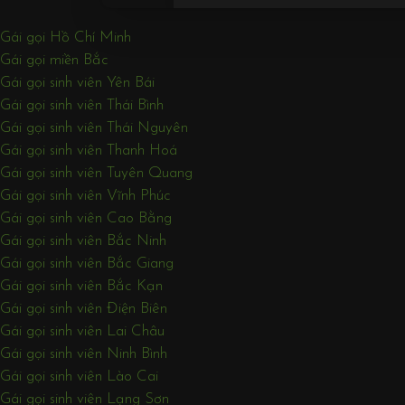
Gái gọi Hồ Chí Minh
Gái gọi miền Bắc
Gái gọi sinh viên Yên Bái
Gái gọi sinh viên Thái Bình
Gái gọi sinh viên Thái Nguyên
Gái gọi sinh viên Thanh Hoá
Gái gọi sinh viên Tuyên Quang
Gái gọi sinh viên Vĩnh Phúc
Gái gọi sinh viên Cao Bằng
Gái gọi sinh viên Bắc Ninh
Gái gọi sinh viên Bắc Giang
Gái gọi sinh viên Bắc Kạn
Gái gọi sinh viên Điện Biên
Gái gọi sinh viên Lai Châu
Gái gọi sinh viên Ninh Bình
Gái gọi sinh viên Lào Cai
Gái gọi sinh viên Lạng Sơn