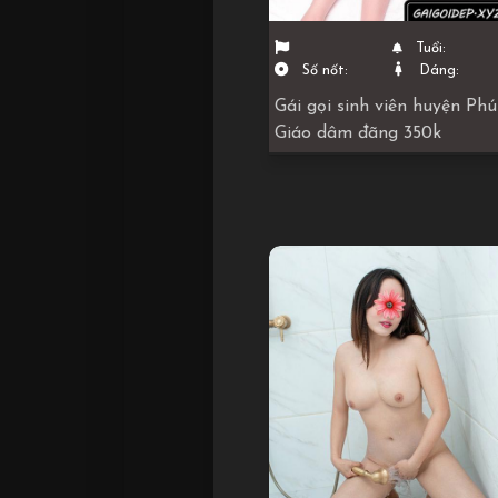
Tuổi:
Số nốt:
Dáng:
Gái gọi sinh viên huyện Phú
Giáo dâm đãng 350k