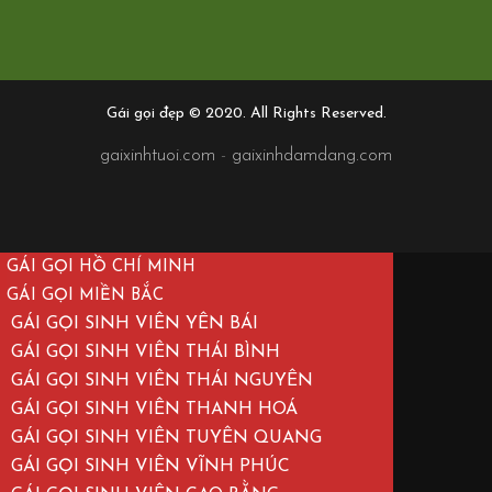
Gái gọi đẹp © 2020. All Rights Reserved.
gaixinhtuoi.com
-
gaixinhdamdang.com
GÁI GỌI HỒ CHÍ MINH
GÁI GỌI MIỀN BẮC
GÁI GỌI SINH VIÊN YÊN BÁI
GÁI GỌI SINH VIÊN THÁI BÌNH
GÁI GỌI SINH VIÊN THÁI NGUYÊN
GÁI GỌI SINH VIÊN THANH HOÁ
GÁI GỌI SINH VIÊN TUYÊN QUANG
GÁI GỌI SINH VIÊN VĨNH PHÚC