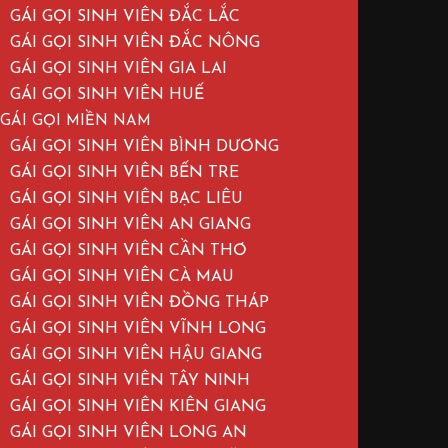
GÁI GỌI SINH VIÊN ĐẮC LẮC
GÁI GỌI SINH VIÊN ĐẮC NÔNG
GÁI GỌI SINH VIÊN GIA LAI
GÁI GỌI SINH VIÊN HUẾ
GÁI GỌI MIỀN NAM
GÁI GỌI SINH VIÊN BÌNH DƯƠNG
GÁI GỌI SINH VIÊN BẾN TRE
GÁI GỌI SINH VIÊN BẠC LIÊU
GÁI GỌI SINH VIÊN AN GIANG
GÁI GỌI SINH VIÊN CẦN THƠ
GÁI GỌI SINH VIÊN CÀ MAU
GÁI GỌI SINH VIÊN ĐỒNG THÁP
GÁI GỌI SINH VIÊN VĨNH LONG
GÁI GỌI SINH VIÊN HẬU GIANG
GÁI GỌI SINH VIÊN TÂY NINH
GÁI GỌI SINH VIÊN KIÊN GIANG
GÁI GỌI SINH VIÊN LONG AN