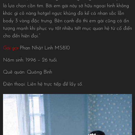
là lựa chọn cần tìm. Bởi em gái này sở hữu ngoại hình không
khác gì cô nàng hotgirl ngực khủng đó kể cả nhan sắc lẫn
body 3 vòng đặc trưng. Bên cạnh đó thì em gái cũng có ấn
tượng mạnh khi phục vụ tốt nhiều tiết mục quan hệ từ cổ điển
cho đến hiện đại.”
Gái gọi
Phan Nhật Linh MS810
Năm sinh: 1996 – 26 tuổi.
Quê quán: Quảng Bình
Điện thoại: Liên hệ trực tiếp để lấy số.