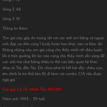
Vòng 2: 68
Vòng 3: 91
Thông tin thêm:
“Em gái này gây ấn tượng tốt với các anh em bằng vẻ ngoài
xinh đẹp ưa nhìn cùng 1 body hoàn hảo khúc nào ra khúc đó.
Không những vậy em gái cũng cho thấy mình rất điêu luyện
khi ở trên giường, khi lúc nào cũng cho thấy mình sẵn sàng để
các anh trai chơi bằng nhiều tư thế các kiểu quan hệ khác
nhau từ Tây đến Tàu. Đó chưa phải là hết bởi độc chiêu của
ẻm chính là trò thổi kèn BJ đi kèm với combo CIA nếu được
ngã giá.”
Gái gọi Lê Thị Minh Thu MS300
Năm sinh: 1993 – 29 tuổi.