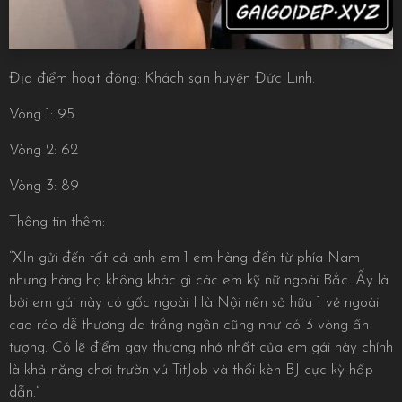
Địa điểm hoạt động: Khách sạn huyện Đức Linh.
Vòng 1: 95
Vòng 2: 62
Vòng 3: 89
Thông tin thêm:
“XIn gửi đến tất cả anh em 1 em hàng đến từ phía Nam
nhưng hàng họ không khác gì các em kỹ nữ ngoài Bắc. Ấy là
bởi em gái này có gốc ngoài Hà Nội nên sở hữu 1 vẻ ngoài
cao ráo dễ thương da trắng ngần cũng như có 3 vòng ấn
tượng. Có lẽ điểm gay thương nhớ nhất của em gái này chính
là khả năng chơi trườn vú TitJob và thổi kèn BJ cực kỳ hấp
dẫn.”