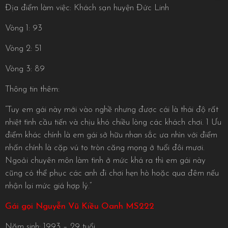
Địa điểm làm việc: Khách sạn huyện Đức Linh
Vòng 1: 93
Vòng 2: 51
Vòng 3: 89
Thông tin thêm:
“Tuy em gái này mới vào nghề nhưng được cái là thái độ rất
nhiệt tình cầu tiến và chịu khó chiều lòng các khách chơi. 1 Ưu
điểm khác chính là em gái sở hữu nhan sắc ưa nhìn với điểm
nhấn chính là cặp vú to tròn căng mọng ở tuổi đôi mươi.
Ngoải chuyên môn làm tình ở mức khá ra thì em gái này
cũng có thể phục các anh đi chơi hẹn hò hoặc qua đêm nếu
nhận lại mức giá hợp lý.”
Gái gọi Nguyễn Vũ Kiều Oanh MS222
Năm sinh: 1993 – 29 tuổi.