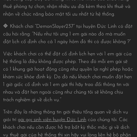
thuê phòng tự chọn, nhận nhiều ưu đãi kèm theo khi thuê và
nhận về chức năng bảo mật tối ưu nhất từ hệ thống.
🔷 Khách chơi “DemonSlayer237” tại huyện Đức Linh có đặt
câu hỏi rằng: “Nếu như tôi ưng 1 em gái nào đó mà muốn
đặt lịch cố định cho cả 1 ngày hôm đó thì có được không ?”
Việc khách chơi có thể đặt cố định lịch hẹn với 1 em gái của
hệ thống là điều không được phép. Theo đó mỗi em gái sẽ
có 1 khung giờ hoạt động cũng như quyền lợi nghỉ phép hoặc
khám sức khỏe định kỳ. Do đó nếu khách chơi muốn đặt hẹn
1 giờ giấc cố định với 1 em gái thì hãy trao đổi thông tin với
nhau và đặt hẹn ngoài cũng như chúng tôi sẽ không chịu
trách nghiệm gì về dịch vụ.”
Trên đây là những thông tin giới thiệu tổng quan về dịch vụ
giải trí
gái gọi sinh viên huyện Đức Linh
của chúng tôi. Các
khách chơi nếu cần được hỗ trợ bất kỳ thắc mắc gì về dịch
vụ thuê gái của hệ thống thì xin hãy vui lòng liên hệ bộ phận