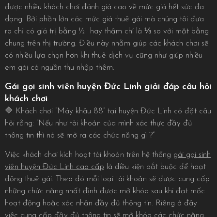
được nhiều khách chơi đánh giá cao về mức giá hết sức đa
dạng. Bởi phần lớn các mức giá thuê gái mà chúng tôi đưa
ra chỉ có giá trị bằng ½ hay thậm chí là ⅓ so với mặt bằng
chung trên thị trường. Điều này nhằm giúp các khách chơi sẽ
có nhiều lựa chọn hơn khi thuê dịch vụ cũng như giúp nhiều
em gái có nguồn thu nhập thêm.
Gái gọi sinh viên huyện Đức Linh giải đáp câu hỏi
khách chơi
🔷 Khách chơi “Máy khâu 88” tại huyện Đức Linh có đặt câu
hỏi rằng: “Nếu như tài khoản của mình xác thực đầy đủ
thông tin thì nó sẽ mở ra các chức năng gì ?”
Việc khách chơi kích hoạt tài khoản trên hệ thống
gái gọi sinh
viên huyện Đức Linh cao cấp
là điều kiện bắt buộc để hoạt
động thuê gái. Theo đó mỗi loại tài khoản sẽ được cung cấp
những chức năng nhất định được mở khóa sau khi đạt mốc
hoạt động hoặc xác nhận đầy đủ thông tin. Riêng ở đây
việc cung cấp đầy đủ thông tin sẽ mở khóa các chức năng