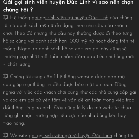
Gái gọi sinh viên huyện Đức Linh vì sao nên chọn
chúng tôi ?
💥 Hệ thống
gái gọi sinh viên tại huyện Đức Linh
của chúng
tôi có danh sách mỹ nữ đa dạng theo nhu cầu của khách
chơi. Theo đó những nhu cầu này thường được đi theo từng
hồ sơ cùng với danh sách hơn 1000 mỹ nữ hoạt động trên hệ
thống. Ngoài ra danh sách hồ sơ các em gái này cũng sẽ
thường cập nhật mỗi tuần nhằm đảm bảo tiêu chỉ hàng mới
– chất lượng.
💥 Chúng tôi cung cấp 1 hệ thống website được bảo mật
cao giúp mọi thông tin đều được bảo mật an toàn. Đồng
nghĩa với việc các khách chơi cũng như các nhà cung cấp gái
và các em gái cứ yên tâm về vấn đề an toàn trong việc trao
đổi thông tin giao dịch. Đây cũng là lý do mà website chưa
từng ghi nhận trường hợp tiêu cực nào như bùng kèo hay
tráo hàng.
💥 Website
gái gọi sinh viên giá rẻ huyện Đức Linh
chúng tôi