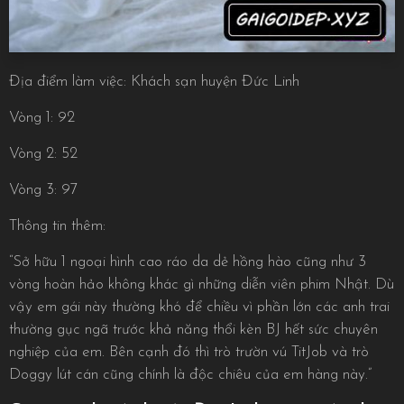
Địa điểm làm việc: Khách sạn huyện Đức Linh
Vòng 1: 92
Vòng 2: 52
Vòng 3: 97
Thông tin thêm:
“Sở hữu 1 ngoại hình cao ráo da dẻ hồng hào cũng như 3
vòng hoàn hảo không khác gì những diễn viên phim Nhật. Dù
vậy em gái này thường khó để chiều vì phần lớn các anh trai
thường gục ngã trước khả năng thổi kèn BJ hết sức chuyên
nghiệp của em. Bên cạnh đó thì trò trườn vú TitJob và trò
Doggy lút cán cũng chính là độc chiêu của em hàng này.”