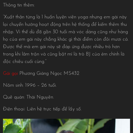
Thông tin thêm:
‘Xuất thân từng là 1 huấn luyện viên yoga nhưng em gái này
lại chuyển hướng hoạt động trên hệ thống để kiếm thêm thu
nhập. Vì thế dù đã gần 30 tuổi mà vóc dáng cũng như hàng
họ của em gái này chẳng khác gì thời điểm còn đôi mươi cả.
Được thế mà em gái này sẽ đáp ứng được nhiều trò hơn
trong khi lâm trận và cũng bật mí là trò BJ của ẻm chính là
độc chiêu cuối cùng.”
Gái gọi
Phương Giáng Ngọc MS432
Năm sinh: 1996 – 26 tuổi.
Quê quán: Thái Nguyên.
Điện thoại: Liên hệ trực tiếp để lấy số.