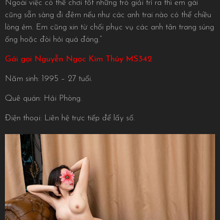
Ngoài việc có thể chơi tốt những trò giải trí ra thì em gái
cũng sẵn sàng đi đêm nếu như các anh trai nào có thể chiều
lòng ẻm. Em cũng xin từ chối phục vụ các anh tân trang súng
ống hoặc đòi hỏi quá đáng.”
Gái gọi Nguyễn Ngọc Kim Thúy MS342
Năm sinh: 1995 – 27 tuổi.
Quê quán: Hải Phòng.
Điện thoại: Liên hệ trực tiếp để lấy số.