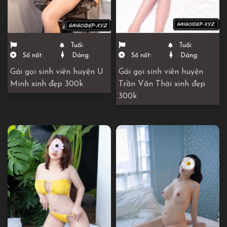
Tuổi:
Tuổi:
Số nốt:
Dáng:
Số nốt:
Dáng:
Gái gọi sinh viên huyện U
Gái gọi sinh viên huyện
Minh xinh đẹp 300k
Trần Văn Thời xinh đẹp
300k