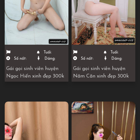
Tuổi:
Tuổi:
Số nốt:
Dáng:
Số nốt:
Dáng:
Gái gọi sinh viên huyện
Gái gọi sinh viên huyện
Ngọc Hiển xinh đẹp 300k
Năm Căn xinh đẹp 300k