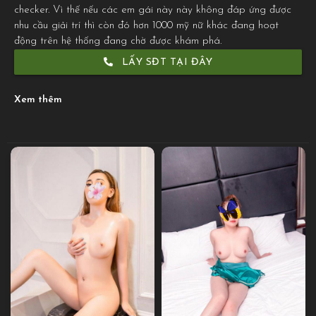
checker. Vì thế nếu các em gái này này không đáp ứng được
nhu cầu giải trí thì còn đó hơn 1000 mỹ nữ khác đang hoạt
động trên hệ thống đang chờ được khám phá.
LẤY SĐT TẠI ĐÂY
Xem thêm