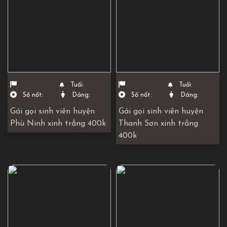
Tuổi:
Tuổi:
Số nốt:
Dáng:
Số nốt:
Dáng:
Gái gọi sinh viên huyện
Gái gọi sinh viên huyện
Phù Ninh xinh trắng 400k
Thanh Sơn xinh trắng
400k