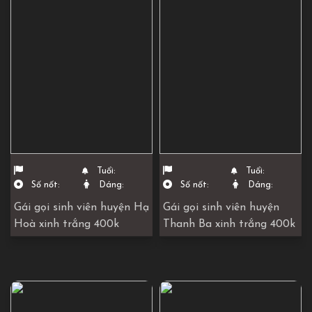
Tuổi:
Tuổi:
Số nốt:
Dáng:
Số nốt:
Dáng:
Gái gọi sinh viên huyện Hạ
Gái gọi sinh viên huyện
Hoà xinh trắng 400k
Thanh Ba xinh trắng 400k