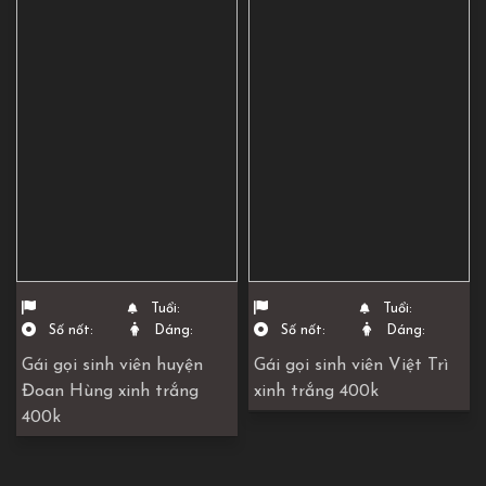
Tuổi:
Tuổi:
Số nốt:
Dáng:
Số nốt:
Dáng:
Gái gọi sinh viên huyện
Gái gọi sinh viên Việt Trì
Đoan Hùng xinh trắng
xinh trắng 400k
400k