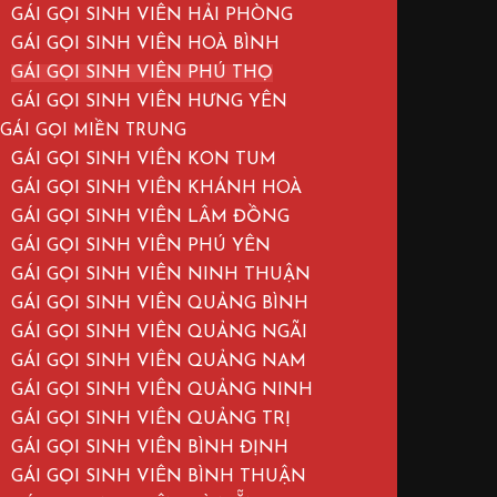
GÁI GỌI SINH VIÊN HẢI PHÒNG
GÁI GỌI SINH VIÊN HOÀ BÌNH
GÁI GỌI SINH VIÊN PHÚ THỌ
GÁI GỌI SINH VIÊN HƯNG YÊN
GÁI GỌI MIỀN TRUNG
GÁI GỌI SINH VIÊN KON TUM
GÁI GỌI SINH VIÊN KHÁNH HOÀ
GÁI GỌI SINH VIÊN LÂM ĐỒNG
GÁI GỌI SINH VIÊN PHÚ YÊN
GÁI GỌI SINH VIÊN NINH THUẬN
GÁI GỌI SINH VIÊN QUẢNG BÌNH
GÁI GỌI SINH VIÊN QUẢNG NGÃI
GÁI GỌI SINH VIÊN QUẢNG NAM
GÁI GỌI SINH VIÊN QUẢNG NINH
GÁI GỌI SINH VIÊN QUẢNG TRỊ
GÁI GỌI SINH VIÊN BÌNH ĐỊNH
GÁI GỌI SINH VIÊN BÌNH THUẬN