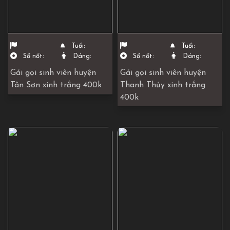
Tuổi:
Tuổi:
Số nốt:
Dáng:
Số nốt:
Dáng:
Gái gọi sinh viên huyện
Gái gọi sinh viên huyện
Tân Sơn xinh trắng 400k
Thanh Thủy xinh trắng
400k