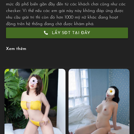
mức độ phổ biến gần đầy đến từ các khách chơi cũng như các
checker. Vì thế nếu các em gái này này không đáp ứng được
nhu cầu giải trí thì còn đó hơn 1000 mỹ nữ khác đang hoạt
động trên hệ thống đang chờ được khám phá.
LẤY SĐT TẠI ĐÂY
Xem thêm