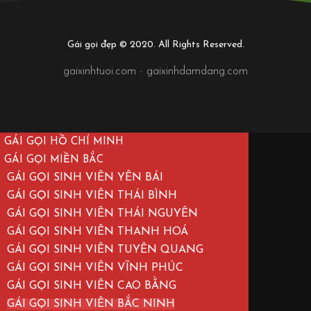
Gái gọi đẹp © 2020. All Rights Reserved.
gaixinhtuoi.com
-
gaixinhdamdang.com
GÁI GỌI HỒ CHÍ MINH
GÁI GỌI MIỀN BẮC
GÁI GỌI SINH VIÊN YÊN BÁI
GÁI GỌI SINH VIÊN THÁI BÌNH
GÁI GỌI SINH VIÊN THÁI NGUYÊN
GÁI GỌI SINH VIÊN THANH HOÁ
GÁI GỌI SINH VIÊN TUYÊN QUANG
GÁI GỌI SINH VIÊN VĨNH PHÚC
GÁI GỌI SINH VIÊN CAO BẰNG
GÁI GỌI SINH VIÊN BẮC NINH