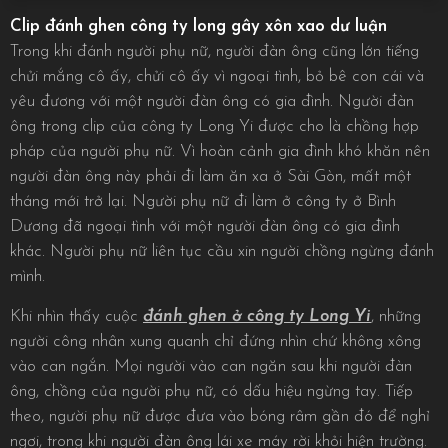
Clip đánh ghen công ty long gây xôn xao dư luận
Trong khi đánh người phụ nữ, người đàn ông cũng lớn tiếng
chửi mắng cô ấy, chửi cô ấy vì ngoại tình, bỏ bê con cái và
yêu đương với một người đàn ông có gia đình. Người đàn
ông trong clip của công ty Long Yi được cho là chồng hợp
pháp của người phụ nữ. Vì hoàn cảnh gia đình khó khăn nên
người đàn ông này phải đi làm ăn xa ở Sài Gòn, mất một
tháng mới trở lại. Người phụ nữ đi làm ở công ty ở Bình
Dương đã ngoại tình với một người đàn ông có gia đình
khác. Người phụ nữ liên tục cầu xin người chồng ngừng đánh
mình.
Khi nhìn thấy cuộc
đánh ghen ở công ty Long Yi
, những
người công nhân xung quanh chỉ đứng nhìn chứ không xông
vào can ngắn. Mọi người vào can ngăn sau khi người đàn
ông, chồng của người phụ nữ, có dấu hiệu ngừng tay. Tiếp
theo, người phụ nữ được đưa vào bóng râm gần đó để nghỉ
ngơi, trong khi người đàn ông lái xe máy rời khỏi hiện trường.