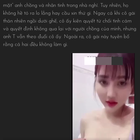
mặt” anh chồng và nhân tình trong nhà nghỉ. Tuy nhiên, họ
không hề tỏ ra lo lắng hay cầu xin thứ gì. Ngay cả khi cô gái
thản nhiên ngồi dưới ghế, cô ấy kiên quyết từ chối tình cảm
và quyết định không qua lại với người chồng của mình, nhưng
anh T vẫn theo đuổi cô ấy. Ngoài ra, cô gái này tuyên bố
rằng cả hai đều không làm gì.