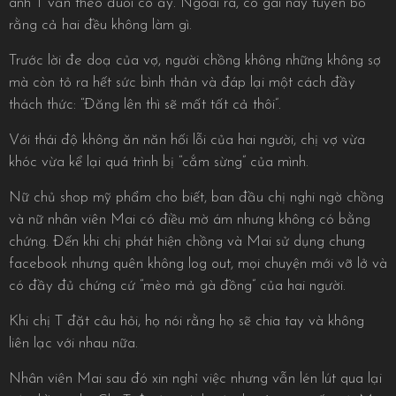
anh T vẫn theo đuổi cô ấy. Ngoài ra, cô gái này tuyên bố
rằng cả hai đều không làm gì.
Trước lời đe doạ của vợ, người chồng không những không sợ
mà còn tỏ ra hết sức bình thản và đáp lại một cách đầy
thách thức: “Đăng lên thì sẽ mất tất cả thôi”.
Với thái độ không ăn năn hối lỗi của hai người, chị vợ vừa
khóc vừa kể lại quá trình bị “cắm sừng” của mình.
Nữ chủ shop mỹ phẩm cho biết, ban đầu chị nghi ngờ chồng
và nữ nhân viên Mai có điều mờ ám nhưng không có bằng
chứng. Đến khi chị phát hiện chồng và Mai sử dụng chung
facebook nhưng quên không log out, mọi chuyện mới vỡ lở và
có đầy đủ chứng cứ “mèo mả gà đồng” của hai người.
Khi chị T đặt câu hỏi, họ nói rằng họ sẽ chia tay và không
liên lạc với nhau nữa.
Nhân viên Mai sau đó xin nghỉ việc nhưng vẫn lén lút qua lại