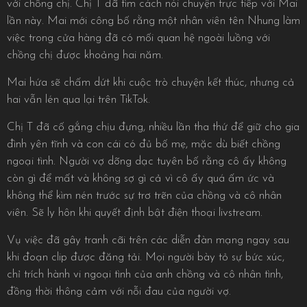
với chồng chị. Chị T đã tìm cách nói chuyện trực tiếp với Mai
lần này. Mai mới công bố rằng một nhân viên tên Nhung làm
việc trong cửa hàng đã có mối quan hệ ngoài luồng với
chồng chị được khoảng hai năm.
Mai hứa sẽ chấm dứt khi cuộc trò chuyện kết thúc, nhưng cả
hai vẫn lén qua lại trên TikTok.
Chị T đã cố gắng chịu đựng, nhiều lần tha thứ để giữ cho gia
đình yên tĩnh và con cái có đủ bố mẹ, mặc dù biết chồng
ngoại tình. Người vợ dõng dạc tuyên bố rằng cô ấy không
còn gì để mất và không sợ gì cả vì cô ấy quá ấm ức và
không thể kìm nén trước sự trơ trẽn của chồng và cô nhân
viên. Sẽ ly hôn khi quyết định bật điện thoại livstream.
Vụ việc đã gây tranh cãi trên các diễn đàn mạng ngay sau
khi đoạn clip được đăng tải. Mọi người bày tỏ sự bức xúc,
chỉ trích hành vi ngoại tình của anh chồng và cô nhân tình,
đồng thời thông cảm với nỗi đau của người vợ.