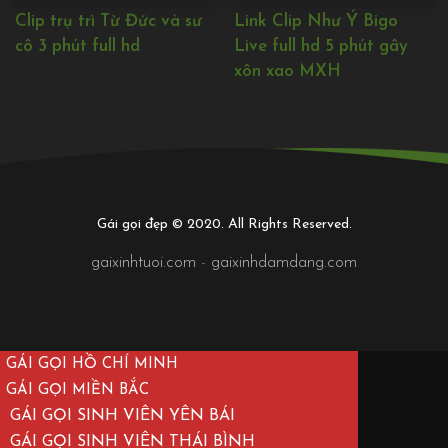
sư
Link Clip Như Ý Bigo
link Lê Mai Sang lộ clip
Live full hd 5 phút gây
nóng bỏng body cực că
xôn xao MXH
full HD
Gái gọi đẹp © 2020. All Rights Reserved.
gaixinhtuoi.com
-
gaixinhdamdang.com
GÁI GỌI HỒ CHÍ MINH
GÁI GỌI MIỀN BẮC
GÁI GỌI SINH VIÊN YÊN BÁI
GÁI GỌI SINH VIÊN THÁI BÌNH