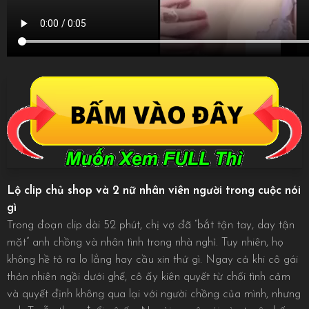
Lộ clip chủ shop và 2 nữ nhân viên người trong cuộc nói
gì
Trong đoạn clip dài 52 phút, chị vợ đã “bắt tận tay, day tận
mặt” anh chồng và nhân tình trong nhà nghỉ. Tuy nhiên, họ
không hề tỏ ra lo lắng hay cầu xin thứ gì. Ngay cả khi cô gái
thản nhiên ngồi dưới ghế, cô ấy kiên quyết từ chối tình cảm
và quyết định không qua lại với người chồng của mình, nhưng