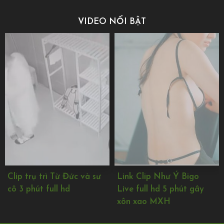
VIDEO NỔI BẬT
Link Clip Như Ý Bigo
link Lê Mai Sang lộ clip
Live full hd 5 phút gây
nóng bỏng body cực căng
xôn xao MXH
full HD