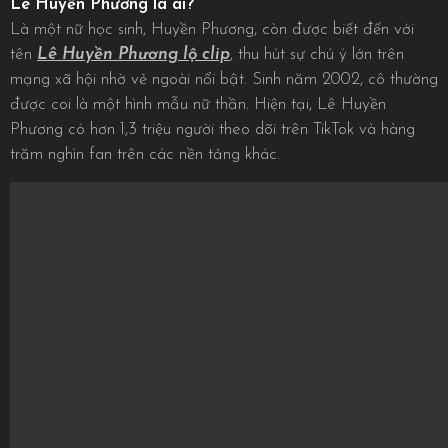
Lê Huyền Phương là ai?
Là một nữ học sinh, Huyền Phương, còn được biết đến với
tên
Lê Huyền Phương lộ clip
, thu hút sự chú ý lớn trên
mạng xã hội nhờ vẻ ngoài nổi bật. Sinh năm 2002, cô thường
được coi là một hình mẫu nữ thần. Hiện tại, Lê Huyền
Phương có hơn 1,3 triệu người theo dõi trên TikTok và hàng
trăm nghìn fan trên các nền tảng khác.