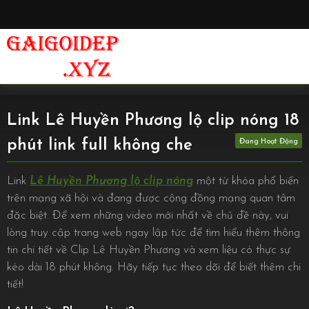
Link Lê Huyền Phương lộ clip nóng 18
phút link full không che
Link
Lê Huyền Phương lộ clip nóng
một từ khóa phổ biến
trên mạng xã hội và đang được cộng đồng mạng quan tâm
đặc biệt. Để xem những video mới nhất về chủ đề này, vui
lòng truy cập trang web ngay lập tức để tìm hiểu thêm thông
tin chi tiết về Clip Lê Huyền Phương và xem liệu có thực sự
kéo dài 18 phút không. Hãy tiếp tục theo dõi để biết thêm chi
tiết!