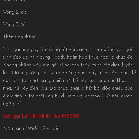
Vòng 2: 68
Vòng 3: 91
Thông tin thêm:
“Em gái này gây ấn tượng tốt với các anh em bằng vẻ ngoài
xinh đẹp ưa nhìn cùng 1 body hoàn hảo khúc nào ra khúc đó.
Không những vậy em gái cũng cho thấy mình rất điêu luyện
khi ở trên giường, khi lúc nào cũng cho thấy mình sẵn sàng để
các anh trai chơi bằng nhiều tư thế các kiểu quan hệ khác
nhau từ Tây đến Tàu. Đó chưa phải là hết bởi độc chiêu của
ẻm chính là trò thổi kèn BJ đi kèm với combo CIA nếu được
ngã giá.”
Gái gọi Lê Thị Minh Thu MS300
Năm sinh: 1993 – 29 tuổi.