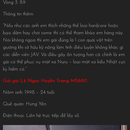
Vòng 3: 89
Thông tin thêm:
“Nếu như các anh em thích những thể loại hardcore hoặc
bạo dâm hay chơi some thì có thể tham khảo em hàng này.
Nói không ngoa thì em gái đúng là 1 con quái vật trên
giường khi sở hữu kỹ năng làm tình điêu luyện không khác gì
các diễn viên JAV. Và điều gây ấn tượng hơn cả chính là em
gái có thể phục vụ mát xa Nuru – loại mát xa kiểu Nhật cực
kỳ hiếm có.”
Gái gọi Lê Ngọc Huyền Trang MS680
Năm sinh: 1998 – 24 tuổi.
Quê quán: Hưng Yên.
Điện thoại: Liên hệ trực tiếp để lấy số.