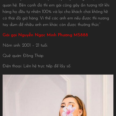
quan hệ. Bên cạnh đó thì em gái cũng gây ấn tượng tốt khi
hàng họ đều tự nhiên 100% và lại cho khách chơi không hề
có thái độ giữ hàng. Vì thế các anh em nếu được thì nương
tay dùm để nhiều anh em khác còn được thưởng thức”
Gái gọi Nguyễn Ngọc Minh Phương MS888
Năm sinh: 2001 – 21 tuổi.
Quê quán: Đồng Tháp
Điện thoại: Liên hệ trực tiếp để lấy số.