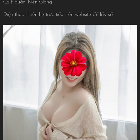
Quê quán: Kiên Giang
Điện thoại: Liên hệ trực tiếp trên website để lấy số.