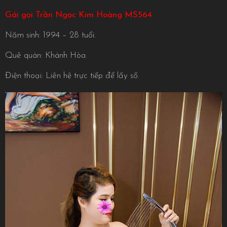
Gái gọi Trần Ngọc Kim Hoàng MS564
Năm sinh: 1994 – 28 tuổi.
Quê quán: Khánh Hòa.
Điện thoại: Liên hệ trực tiếp để lấy số.