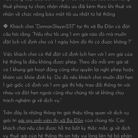
thuê phòng tự chọn, nhận nhiều ưu đãi kèm theo khi thuê và
nhận về chức năng bảo mật tối ưu nhất từ hệ thống.
🔷 Khách chơi “DemonSlayer237” tại thị xã Ba Đồn có đặt
câu hỏi rằng: “Nếu như tôi ưng 1 em gái nào đó mà muốn
đặt lịch cố định cho cả 1 ngày hôm đó thì có được không ?”
Việc khách chơi có thể đặt cố định lịch hẹn với 1 em gái của
hệ thống là điều không được phép. Theo đó mỗi em gái sẽ
có 1 khung giờ hoạt động cũng như quyền lợi nghỉ phép hoặc
khám sức khỏe định kỳ. Do đó nếu khách chơi muốn đặt hẹn
1 giờ giấc cố định với 1 em gái thì hãy trao đổi thông tin với
nhau và đặt hẹn ngoài cũng như chúng tôi sẽ không chịu
trách nghiệm gì về dịch vụ.”
Trên đây là những thông tin giới thiệu tổng quan về dịch vụ
giải trí
gái gọi sinh viên thị xã Ba Đồn
của chúng tôi. Các
khách chơi nếu cần được hỗ trợ bất kỳ thắc mắc gì về dịch
vụ thuê gái của hệ thống thì xin hãy vui lòng liên hệ bộ phận