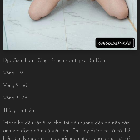
Địa điểm hoạt động: Khách sạn thị xã Ba Đồn
Vòng 1: 91
Vòng 2: 56
Vòng 3: 96
Thông tin thêm:
“Hàng họ đều rất ô kê chơi tới đâu sướng đến đó nên các
anh em đồng dâm cứ yên tâm. Em này được cái là có thể
hiểu tâm lý của mình mà phối hợp nhịp nhàng ở mọi tư thế