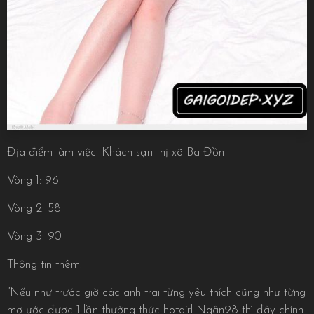
Địa điểm làm việc: Khách sạn thị xã Ba Đồn
Vòng 1: 96
Vòng 2: 58
Vòng 3: 90
Thông tin thêm:
“Nếu như trước giờ các anh trai từng yêu thích cũng như từng
mơ ước được 1 lần thưởng thức hotgirl Ngân98 thì đây chính