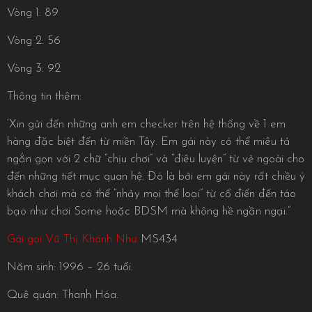
Vòng 1: 89
Vòng 2: 56
Vòng 3: 92
Thông tin thêm:
‘Xin gửi đến những anh em checker trên hệ thống về 1 em
hàng đặc biệt đến từ miền Tây. Em gái này có thể miêu tả
ngắn gọn với 2 chữ “chịu chơi” và “điêu luyện” từ vẻ ngoài cho
đến những tiết mục quan hệ. Đó là bởi em gái này rất chiều ý
khách chơi mà có thể “nhảy mọi thể loại” từ cổ điển đến táo
bạo như chơi Some hoặc BDSM mà không hề ngần ngại.”
Gái gọi Vũ Thị Khánh Như
MS434
Năm sinh: 1996 – 26 tuổi.
Quê quán: Thanh Hóa.