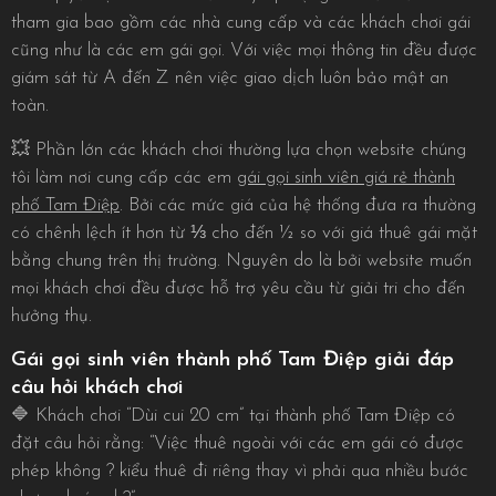
tham gia bao gồm các nhà cung cấp và các khách chơi gái
cũng như là các em gái gọi. Với việc mọi thông tin đều được
giám sát từ A đến Z nên việc giao dịch luôn bảo mật an
toàn.
💥 Phần lớn các khách chơi thường lựa chọn website chúng
tôi làm nơi cung cấp các em
gái gọi sinh viên giá rẻ thành
phố Tam Điệp
. Bởi các mức giá của hệ thống đưa ra thường
có chênh lệch ít hơn từ ⅓ cho đến ½ so với giá thuê gái mặt
bằng chung trên thị trường. Nguyên do là bởi website muốn
mọi khách chơi đều được hỗ trợ yêu cầu từ giải tri cho đến
hưởng thụ.
Gái gọi sinh viên thành phố Tam Điệp giải đáp
câu hỏi khách chơi
🔷 Khách chơi “Dùi cui 20 cm” tại thành phố Tam Điệp có
đặt câu hỏi rằng: “Việc thuê ngoài với các em gái có được
phép không ? kiểu thuê đi riêng thay vì phải qua nhiều bước