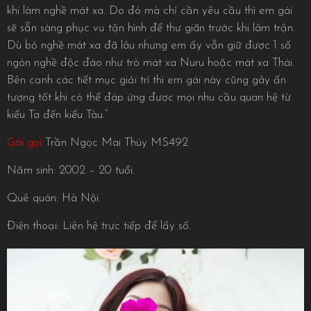
khi làm nghề mát xa. Do đó mà chỉ cần yêu cầu thì em gái
sẽ sẵn sàng phục vụ tận hình để thư giãn trước khi lâm trận.
Dù bỏ nghề mát xa đã lâu nhưng em ấy vẫn giữ được 1 số
ngón nghề độc đáo như trò mát xa Nuru hoặc mát xa Thái.
Bên cạnh các tiết mục giải trí thì em gái này cũng gây ấn
tượng tốt khi có thể đáp ứng được mọi nhu cầu quan hệ từ
kiểu Ta đến kiểu Tàu.”
Gái gọi
Trần Ngọc Mai Thúy MS492
Năm sinh: 2002 – 20 tuổi.
Quê quán: Hà Nội.
Điện thoại: Liên hệ trực tiếp để lấy số.