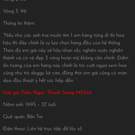
Vòng 3: 96
Thông tin thêm:
“Nếu như các anh trai muốn tìm 1 em hàng từng đi thi hoa
hậu thì đây chính là sự lựa chọn hàng đầu của hệ thống.
Theo đó em gái này sở hữu nhan sắc nghiên nước nghiên
thành và có vẻ đẹp 3 vòng hoàn mỹ không cần chỉnh. Điểm
ấn tượng của em hàng này chính là trò cưỡi ngựa xem hoa
cũng như trò doggy lút cán, đồng thời em gái cũng có màn
dạo đầu thoát ý hết sức hấp dẫn. ”
Gái gọi Trần Ngọc Thanh Sang MS344
Năm sinh: 1995 – 27 tuổi.
Quê quán: Bến Tre.
Điện thoại: Liên hệ trực tiếp để lấy số.