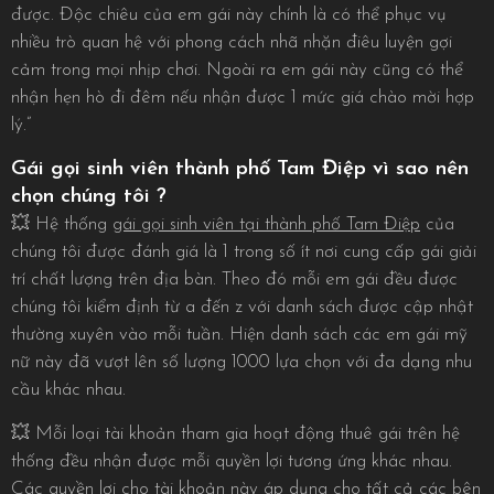
được. Độc chiêu của em gái này chính là có thể phục vụ
nhiều trò quan hệ với phong cách nhã nhặn điêu luyện gợi
cảm trong mọi nhịp chơi. Ngoài ra em gái này cũng có thể
nhận hẹn hò đi đêm nếu nhận được 1 mức giá chào mời hợp
lý.”
Gái gọi sinh viên thành phố Tam Điệp vì sao nên
chọn chúng tôi ?
💥 Hệ thống
gái gọi sinh viên tại thành phố Tam Điệp
của
chúng tôi được đánh giá là 1 trong số ít nơi cung cấp gái giải
trí chất lượng trên địa bàn. Theo đó mỗi em gái đều được
chúng tôi kiểm định từ a đến z với danh sách được cập nhật
thường xuyên vào mỗi tuần. Hiện danh sách các em gái mỹ
nữ này đã vượt lên số lượng 1000 lựa chọn với đa dạng nhu
cầu khác nhau.
💥 Mỗi loại tài khoản tham gia hoạt động thuê gái trên hệ
thống đều nhận được mỗi quyền lợi tương ứng khác nhau.
Các quyền lợi cho tài khoản này áp dụng cho tất cả các bên