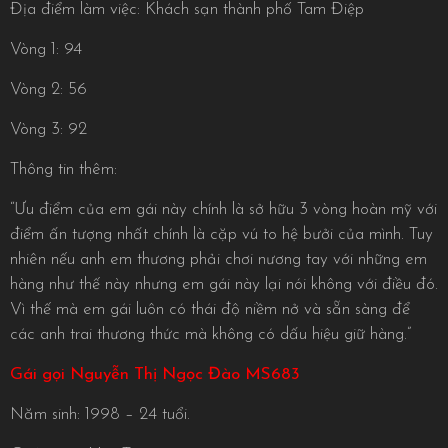
Địa điểm làm việc: Khách sạn thành phố Tam Điệp
Vòng 1: 94
Vòng 2: 56
Vòng 3: 92
Thông tin thêm:
“Ưu điểm của em gái này chính là sở hữu 3 vòng hoàn mỹ với
điểm ấn tượng nhất chính là cặp vú to hệ bưởi của mình. Tuy
nhiên nếu anh em thương phải chơi nương tay với những em
hàng như thế này nhưng em gái này lại nói không với điều đó.
Vì thế mà em gái luôn có thái độ niềm nở và sẵn sàng để
các anh trai thương thức mà không có dấu hiệu giữ hàng.”
Gái gọi Nguyễn Thị Ngọc Đào MS683
Năm sinh: 1998 – 24 tuổi.