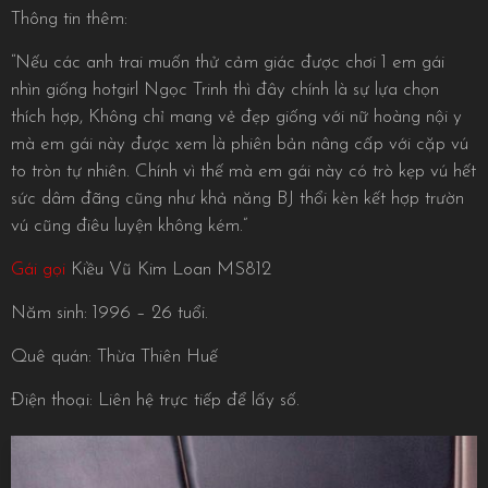
Thông tin thêm:
“Nếu các anh trai muốn thử cảm giác được chơi 1 em gái
nhìn giống hotgirl Ngọc Trinh thì đây chính là sự lựa chọn
thích hợp, Không chỉ mang vẻ đẹp giống với nữ hoàng nội y
mà em gái này được xem là phiên bản nâng cấp với cặp vú
to tròn tự nhiên. Chính vì thế mà em gái này có trò kẹp vú hết
sức dâm đãng cũng như khả năng BJ thổi kèn kết hợp trườn
vú cũng điêu luyện không kém.”
Gái gọi
Kiều Vũ Kim Loan MS812
Năm sinh: 1996 – 26 tuổi.
Quê quán: Thừa Thiên Huế
Điện thoại: Liên hệ trực tiếp để lấy số.