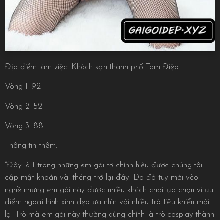
Địa điểm làm việc: Khách sạn thành phố Tam Điệp
Vòng 1: 92
Vòng 2: 52
Vòng 3: 88
Thông tin thêm:
“Đây là 1 trong những em gái tơ chính hiệu được chúng tôi
cập mật khoản vài tháng trở lại đây. Do đó tuy mới vào
nghề nhưng em gái này được nhiều khách chơi lựa chọn vì ưu
điểm ngoại hình xinh đẹp ưa nhìn với nhiều trò tiêu khiển mới
lạ. Trò mà em gái này thường dùng chính là trò cosplay thành