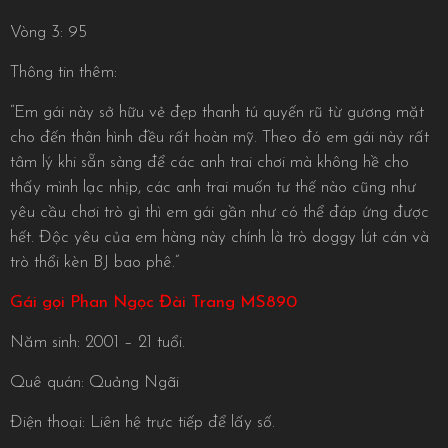
Vòng 3: 95
Thông tin thêm:
“Em gái này sở hữu vẻ đẹp thanh tú quyến rũ từ gương mặt
cho đến thân hình đều rất hoàn mỹ. Theo đó em gái này rất
tâm lý khi sẵn sàng để các anh trai chơi mà không hề cho
thấy mình lạc nhịp, các anh trai muốn tư thế nào cũng như
yêu cầu chơi trò gì thì em gái gần như có thể đáp ứng được
hết. Độc yêu của em hàng này chính là trò doggy lút cán và
trò thổi kèn BJ bao phê.”
Gái gọi Phan Ngọc Đài Trang MS890
Năm sinh: 2001 – 21 tuổi.
Quê quán: Quảng Ngãi
Điện thoại: Liên hệ trực tiếp để lấy số.