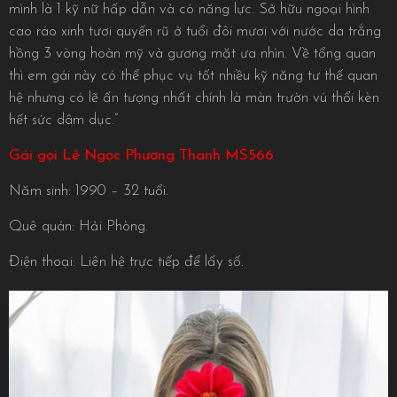
mình là 1 kỹ nữ hấp dẫn và có năng lực. Sở hữu ngoại hình
cao ráo xinh tươi quyến rũ ở tuổi đôi mươi với nước da trắng
hồng 3 vòng hoàn mỹ và gương mặt ưa nhìn. Về tổng quan
thì em gái này có thể phục vụ tốt nhiều kỹ năng tư thế quan
hệ nhưng có lẽ ấn tượng nhất chính là màn trườn vú thổi kèn
hết sức dâm dục.”
Gái gọi Lê Ngọc Phương Thanh MS566
Năm sinh: 1990 – 32 tuổi.
Quê quán: Hải Phòng.
Điện thoại: Liên hệ trực tiếp để lấy số.