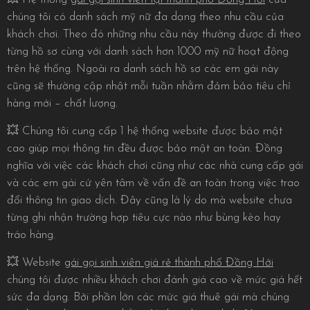
chúng tôi có danh sách mỹ nữ đa dạng theo nhu cầu của
khách chơi. Theo đó những nhu cầu này thường được đi theo
từng hồ sơ cùng với danh sách hơn 1000 mỹ nữ hoạt động
trên hệ thống. Ngoài ra danh sách hồ sơ các em gái này
cũng sẽ thường cập nhật mỗi tuần nhằm đảm bảo tiêu chỉ
hàng mới – chất lượng.
💥 Chúng tôi cung cấp 1 hệ thống website được bảo mật
cao giúp mọi thông tin đều được bảo mật an toàn. Đồng
nghĩa với việc các khách chơi cũng như các nhà cung cấp gái
và các em gái cứ yên tâm về vấn đề an toàn trong việc trao
đổi thông tin giao dịch. Đây cũng là lý do mà website chưa
từng ghi nhận trường hợp tiêu cực nào như bùng kèo hay
tráo hàng.
💥 Website
gái gọi sinh viên giá rẻ thành phố Đồng Hới
chúng tôi được nhiều khách chơi đánh giá cao về mức giá hết
sức đa dạng. Bởi phần lớn các mức giá thuê gái mà chúng