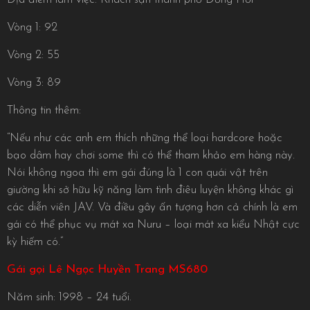
Vòng 1: 92
Vòng 2: 55
Vòng 3: 89
Thông tin thêm:
“Nếu như các anh em thích những thể loại hardcore hoặc
bạo dâm hay chơi some thì có thể tham khảo em hàng này.
Nói không ngoa thì em gái đúng là 1 con quái vật trên
giường khi sở hữu kỹ năng làm tình điêu luyện không khác gì
các diễn viên JAV. Và điều gây ấn tượng hơn cả chính là em
gái có thể phục vụ mát xa Nuru – loại mát xa kiểu Nhật cực
kỳ hiếm có.”
Gái gọi Lê Ngọc Huyền Trang MS680
Năm sinh: 1998 – 24 tuổi.