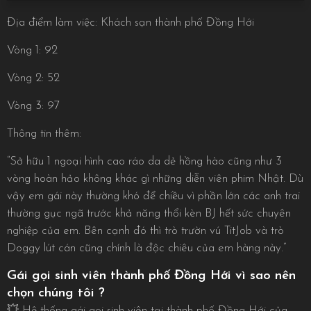
Địa điểm làm việc: Khách sạn thành phố Đồng Hới
Vòng 1: 92
Vòng 2: 52
Vòng 3: 97
Thông tin thêm:
“Sở hữu 1 ngoại hình cao ráo da dẻ hồng hào cũng như 3
vòng hoàn hảo không khác gì những diễn viên phim Nhật. Dù
vậy em gái này thường khó để chiều vì phần lớn các anh trai
thường gục ngã trước khả năng thổi kèn BJ hết sức chuyên
nghiệp của em. Bên cạnh đó thì trò trườn vú TitJob và trò
Doggy lút cán cũng chính là độc chiêu của em hàng này.”
Gái gọi sinh viên thành phố Đồng Hới vì sao nên
chọn chúng tôi ?
💥 Hệ thống
gái gọi sinh viên tại thành phố Đồng Hới
của