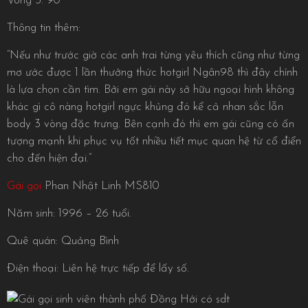
Vòng 3: 90
Thông tin thêm:
“Nếu như trước giờ các anh trai từng yêu thích cũng như từng
mơ ước được 1 lần thưởng thức hotgirl Ngân98 thì đây chính
là lựa chọn cần tìm. Bởi em gái này sở hữu ngoại hình không
khác gì cô nàng hotgirl ngực khủng đó kể cả nhan sắc lẫn
body 3 vòng đặc trưng. Bên cạnh đó thì em gái cũng có ấn
tượng mạnh khi phục vụ tốt nhiều tiết mục quan hệ từ cổ điển
cho đến hiện đại.”
Gái gọi
Phan Nhật Linh MS810
Năm sinh: 1996 – 26 tuổi.
Quê quán: Quảng Bình
Điện thoại: Liên hệ trực tiếp để lấy số.