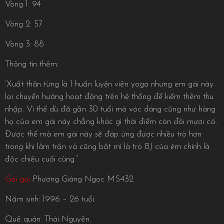
Vòng 1: 94
Vòng 2: 57
Vòng 3: 88
Thông tin thêm:
‘Xuất thân từng là 1 huấn luyện viên yoga nhưng em gái này
lại chuyển hướng hoạt động trên hệ thống để kiếm thêm thu
nhập. Vì thế dù đã gần 30 tuổi mà vóc dáng cũng như hàng
họ của em gái này chẳng khác gì thời điểm còn đôi mươi cả.
Được thế mà em gái này sẽ đáp ứng được nhiều trò hơn
trong khi lâm trận và cũng bật mí là trò BJ của ẻm chính là
độc chiêu cuối cùng.”
Gái gọi
Phương Giáng Ngọc MS432
Năm sinh: 1996 – 26 tuổi.
Quê quán: Thái Nguyên.