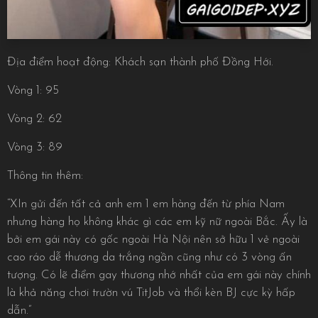
Địa điểm hoạt động: Khách sạn thành phố Đồng Hới.
Vòng 1: 95
Vòng 2: 62
Vòng 3: 89
Thông tin thêm:
“XIn gửi đến tất cả anh em 1 em hàng đến từ phía Nam
nhưng hàng họ không khác gì các em kỹ nữ ngoài Bắc. Ấy là
bởi em gái này có gốc ngoài Hà Nội nên sở hữu 1 vẻ ngoài
cao ráo dễ thương da trắng ngần cũng như có 3 vòng ấn
tượng. Có lẽ điểm gay thương nhớ nhất của em gái này chính
là khả năng chơi trườn vú TitJob và thổi kèn BJ cực kỳ hấp
dẫn.”