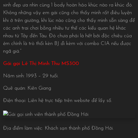
xinh đẹp ưa nhìn cùng 1 body hoàn hảo khúc nào ra khúc đó.
Không những vậy em gái cũng cho thấy mình rất điêu luyện
khi ở trên giường, khi lúc nào cũng cho thấy mình sẵn sàng để
các anh trai chơi bằng nhiều tư thế các kiểu quan hệ khác
nhau từ Tây đến Tàu. Đó chưa phải là hết bởi độc chiêu của
ẻm chính là trò thổi kèn BJ đi kèm với combo CIA nếu được
ngã giá.”
Gái gọi Lê Thị Minh Thu MS300
Năm sinh: 1993 – 29 tuổi.
Quê quán: Kiên Giang
Điện thoại: Liên hệ trực tiếp trên website để lấy số.
Địa điểm làm việc: Khách sạn thành phố Đồng Hới.