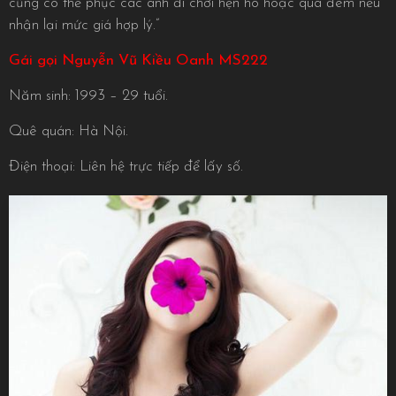
cũng có thể phục các anh đi chơi hẹn hò hoặc qua đêm nếu
nhận lại mức giá hợp lý.”
Gái gọi Nguyễn Vũ Kiều Oanh MS222
Năm sinh: 1993 – 29 tuổi.
Quê quán: Hà Nội.
Điện thoại: Liên hệ trực tiếp để lấy số.