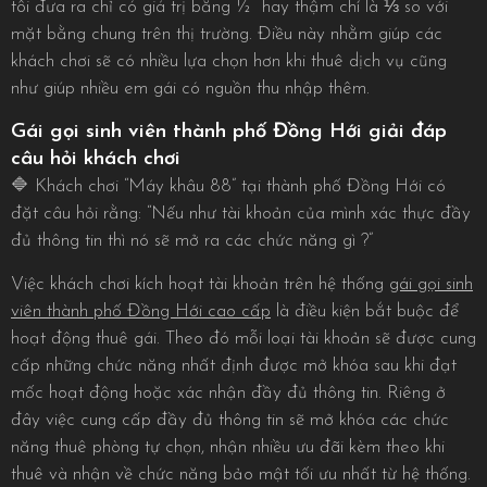
tôi đưa ra chỉ có giá trị bằng ½ hay thậm chí là ⅓ so với
mặt bằng chung trên thị trường. Điều này nhằm giúp các
khách chơi sẽ có nhiều lựa chọn hơn khi thuê dịch vụ cũng
như giúp nhiều em gái có nguồn thu nhập thêm.
Gái gọi sinh viên thành phố Đồng Hới giải đáp
câu hỏi khách chơi
🔷 Khách chơi “Máy khâu 88” tại thành phố Đồng Hới có
đặt câu hỏi rằng: “Nếu như tài khoản của mình xác thực đầy
đủ thông tin thì nó sẽ mở ra các chức năng gì ?”
Việc khách chơi kích hoạt tài khoản trên hệ thống
gái gọi sinh
viên thành phố Đồng Hới cao cấp
là điều kiện bắt buộc để
hoạt động thuê gái. Theo đó mỗi loại tài khoản sẽ được cung
cấp những chức năng nhất định được mở khóa sau khi đạt
mốc hoạt động hoặc xác nhận đầy đủ thông tin. Riêng ở
đây việc cung cấp đầy đủ thông tin sẽ mở khóa các chức
năng thuê phòng tự chọn, nhận nhiều ưu đãi kèm theo khi
thuê và nhận về chức năng bảo mật tối ưu nhất từ hệ thống.