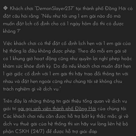
🔷 Khách chơi “DemonSlayer237” tại thành phố Đồng Hới có
đặt câu hỏi rằng: “Nếu như tôi ưng 1 em gái nào đó mà
muốn đặt lịch cố định cho cả 1 ngày hôm đó thì có được
không ?”
Việc khách chơi có thể đặt cố định lịch hẹn với 1 em gái của
hệ thống là điều không được phép. Theo đó mỗi em gái sẽ
có 1 khung giờ hoạt động cũng như quyền lợi nghỉ phép hoặc
khám sức khỏe định kỳ. Do đó nếu khách chơi muốn đặt hẹn
1 giờ giấc cố định với 1 em gái thì hãy trao đổi thông tin với
nhau và đặt hẹn ngoài cũng như chúng tôi sẽ không chịu
trách nghiệm gì về dịch vụ.”
Trên đây là những thông tin giới thiệu tổng quan về dịch vụ
giải trí
gái gọi sinh viên thành phố Đồng Hới
của chúng tôi.
Các khách chơi nếu cần được hỗ trợ bất kỳ thắc mắc gì về
dịch vụ thuê gái của hệ thống thì xin hãy vui lòng liên hệ bộ
phận CSKH (24/7) để được hỗ trợ giải đáp