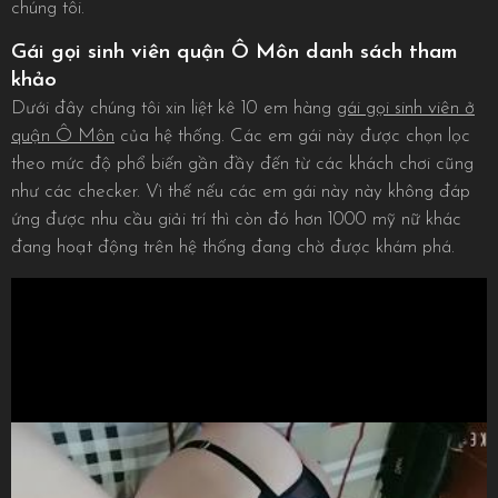
chúng tôi.
Gái gọi sinh viên quận Ô Môn danh sách tham
khảo
Dưới đây chúng tôi xin liệt kê 10 em hàng
gái gọi sinh viên ở
quận Ô Môn
của hệ thống. Các em gái này được chọn lọc
theo mức độ phổ biến gần đầy đến từ các khách chơi cũng
như các checker. Vì thế nếu các em gái này này không đáp
ứng được nhu cầu giải trí thì còn đó hơn 1000 mỹ nữ khác
đang hoạt động trên hệ thống đang chờ được khám phá.