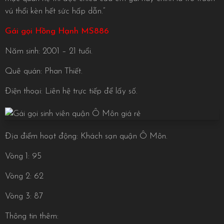
vú thổi kèn hết sức hấp dẫn.”
Gái gọi Hồng Hạnh MS886
Năm sinh: 2001 – 21 tuổi.
Quê quán: Phan Thiết.
Điện thoại: Liên hệ trực tiếp để lấy số.
Địa điểm hoạt động: Khách sạn quận Ô Môn.
Vòng 1: 95
Vòng 2: 62
Vòng 3: 87
Thông tin thêm: