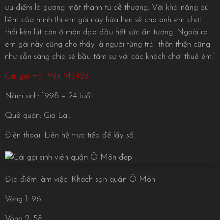
ưu điểm là gương mặt thanh tú dễ thương. Với khả năng bú
liêm của mình thì em gái này hứa hẹn sẽ cho anh em chơi
thổi kèn lút cán ở màn dạo đầu hết sức ấn tượng. Ngoài ra
em gái này cũng cho thấy là người từng trải thân thiện cũng
như sẵn sàng chia sẻ bầu tâm sự với các khách chơi thuê ẻm.”
Gái gọi Hải Yến MS423
Năm sinh: 1998 – 24 tuổi.
Quê quán: Gia Lai.
Điện thoại: Liên hệ trực tiếp để lấy số.
Địa điểm làm việc: Khách sạn quận Ô Môn
Vòng 1: 96
Vòng 2: 58