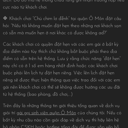
dịch. Do đó mà hệ thống chưa từng ghi nhận trường hợp tiêu
cực nào từ khách chơi.
🔷 Khách chơi “Chú chim lơ đễnh” tại quận Ô Môn đặt câu
hỏi: “Nếu tôi không muốn đặt hẹn theo những nơi khách sạn
có sẵn mà muốn hẹn ở nơi khác có được không ad?”
Các khách chơi có quyền đặt hẹn với các em gái ở bất kỳ
địa điểm nào tùy thích chứ không bắt buộc phải theo địa
điểm có sẵn trên hệ thống. Lưu ý rằng chức năng “đặt hẹn”
này chỉ có ở 1 số em hàng nhất định hoặc các khách chơi
buộc phải lên lịch tự đặt hẹn riêng. Việc lên lịch đặt hẹn
riêng sẽ được thực hiện thông qua việc trao đổi với các em
gái nên khách chơi có thể sẽ không được hưởng các ưu đãi
từ hệ thống (bao phòng, đồ chơi,…)
Trên đây là những thông tin giới thiệu tổng quan về dịch vụ
giải trí
gái gọi sinh viên quận Ô Môn
của chúng tôi. Nếu có
bất kỳ nhu cầu nào cần giải đáp về dịch vụ thì hãy liên hệ
bộ phận CSKH hoặc hotline tổng đài để được sắp xếp hỗ