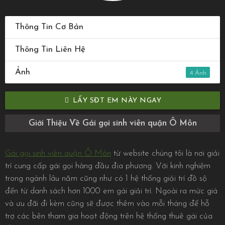
Thông Tin Cơ Bản
Thông Tin Liên Hệ
Ảnh
4
LẤY SĐT EM NÀY NGAY
Giới Thiệu Về Gái gọi sinh viên quận Ô Môn
Gái gọi sinh viên quận Ô Môn
từ website chúng tôi là nơi giải
trí cung cấp gái gọi hàng đầu địa phương. Với kinh nghiệm
trong ngành lâu năm cũng như có 1 hệ thống giải trí đồ sộ
đến từ danh sách hơn 1000 em gái giải trí. Ngoài ra mức giá
và ưu đãi đi kèm cũng sẽ được thêm vào mỗi tháng để hỗ
trợ các bên tham gia hoạt động trên hệ thống thuê gái của