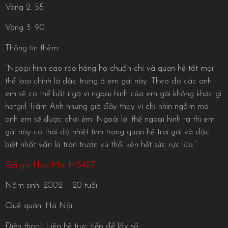
Vòng 2: 55
Vòng 3: 90
Thông tin thêm:
“Ngoại hình cao ráo hàng họ chuẩn chỉ và quan hệ tốt mọi
thể loại chính là đặc trưng ở em gái này. Theo đó các anh
em sẽ có thể bất ngờ vì ngoại hình của em gái không khác gì
hotgirl Trâm Anh nhưng giờ đây thay vì chỉ nhìn ngắm mà
anh em sẽ được chơi ẻm. Ngoài lợi thế ngoại hình ra thì em
gái này có thái độ nhiệt tình trong quan hệ trai gái và đặc
biệt nhất vấn là tròn trườn vú thổi kèn hết sức rực lửa.”
Gái gọi Hoa Mai MS487
Năm sinh: 2002 – 20 tuổi.
Quê quán: Hà Nội.
Điện thoại: Liên hệ trực tiếp để lấy số.