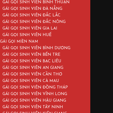
GÁI GỌI SINH VIÊN BÌNH THUẬN
GÁI GỌI SINH VIÊN ĐÀ NẴNG
GÁI GỌI SINH VIÊN ĐẮC LẮC
GÁI GỌI SINH VIÊN ĐẮC NÔNG
GÁI GỌI SINH VIÊN GIA LAI
GÁI GỌI SINH VIÊN HUẾ
GÁI GỌI MIỀN NAM
GÁI GỌI SINH VIÊN BÌNH DƯƠNG
GÁI GỌI SINH VIÊN BẾN TRE
GÁI GỌI SINH VIÊN BẠC LIÊU
GÁI GỌI SINH VIÊN AN GIANG
GÁI GỌI SINH VIÊN CẦN THƠ
GÁI GỌI SINH VIÊN CÀ MAU
GÁI GỌI SINH VIÊN ĐỒNG THÁP
GÁI GỌI SINH VIÊN VĨNH LONG
GÁI GỌI SINH VIÊN HẬU GIANG
GÁI GỌI SINH VIÊN TÂY NINH