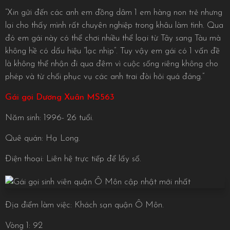
“Xin gửi đến các anh em đồng dâm 1 em hàng non trẻ nhưng
lại cho thấy mình rất chuyên nghiệp trong khâu làm tình. Qua
đó em gái này có thể chơi nhiều thể loại từ Tây sang Tàu mà
không hề có dấu hiệu “lạc nhịp”. Tuy vậy em gái có 1 vấn đề
là không thể nhận đi qua đêm vì cuộc sống riêng không cho
phép và từ chối phục vụ các anh trai đòi hỏi quá đáng.”
Gái gọi Dương Xuân MS563
Năm sinh: 1996- 26 tuổi.
Quê quán: Hạ Long.
Điện thoại: Liên hệ trực tiếp để lấy số.
Địa điểm làm việc: Khách sạn quận Ô Môn.
Vòng 1: 92