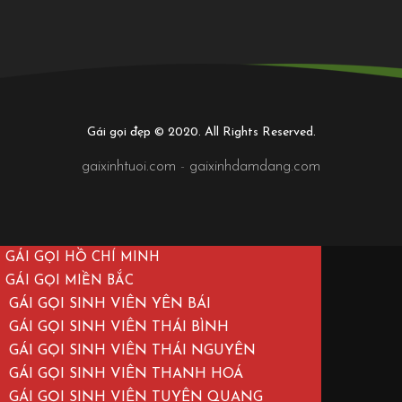
Gái gọi đẹp © 2020. All Rights Reserved.
gaixinhtuoi.com
-
gaixinhdamdang.com
GÁI GỌI HỒ CHÍ MINH
GÁI GỌI MIỀN BẮC
GÁI GỌI SINH VIÊN YÊN BÁI
GÁI GỌI SINH VIÊN THÁI BÌNH
GÁI GỌI SINH VIÊN THÁI NGUYÊN
GÁI GỌI SINH VIÊN THANH HOÁ
GÁI GỌI SINH VIÊN TUYÊN QUANG