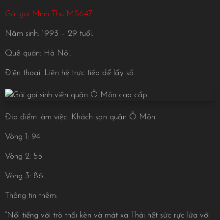
Gái gọi Minh Thu MS647
Năm sinh: 1993 – 29 tuổi.
Quê quán: Hà Nội.
Điện thoại: Liên hệ trực tiếp để lấy số.
Địa điểm làm việc: Khách sạn quận Ô Môn
Vòng 1: 94
Vòng 2: 55
Vòng 3: 86
Thông tin thêm:
“Nổi tiếng với trò thổi kèn và mát xa Thái hết sức rực lửa với