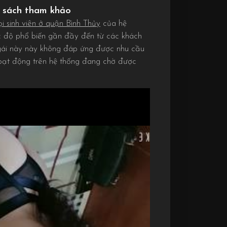
h sách tham khảo
ọi sinh viên ở quận Bình Thủy
của hệ
c độ phổ biến gần đầy đến từ các khách
 gái này này không đáp ứng được nhu cầu
hoạt động trên hệ thống đang chờ được