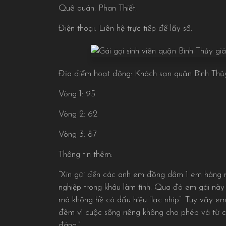
Quê quán: Phan Thiết.
Điện thoại: Liên hệ trực tiếp để lấy số.
Địa điểm hoạt động: Khách sạn quận Bình Thủ
Vòng 1: 95
Vòng 2: 62
Vòng 3: 87
Thông tin thêm:
“Xin gửi đến các anh em đồng dâm 1 em hàng no
nghiệp trong khâu làm tình. Qua đó em gái này c
mà không hề có dấu hiệu “lạc nhịp”. Tuy vậy em
đêm vì cuộc sống riêng không cho phép và từ ch
đáng.”