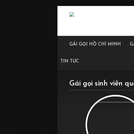
GÁI GỌI HỒ CHÍ MINH
G
TIN TỨC
Gái gọi sinh viên 