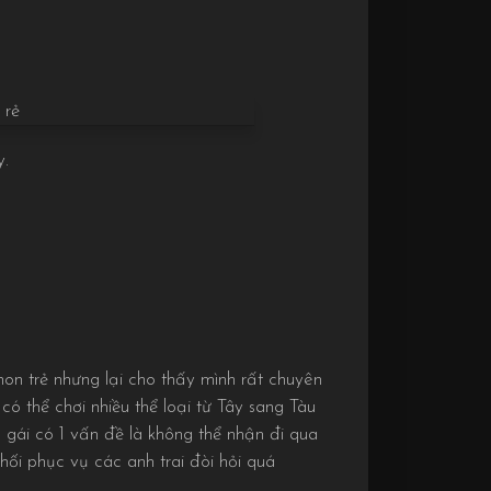
y.
n trẻ nhưng lại cho thấy mình rất chuyên
ó thể chơi nhiều thể loại từ Tây sang Tàu
 gái có 1 vấn đề là không thể nhận đi qua
ối phục vụ các anh trai đòi hỏi quá