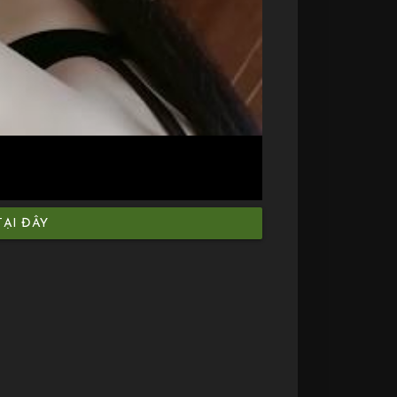
TẠI ĐÂY