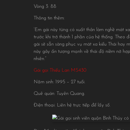
Vòng 3: 88
Thông tin thêm:
‘Em gái này từng có xuất thân làm nghề mát x
trước khi trở thành 1 phần của hệ thống. Theo 
gái sẽ sẵn sàng phục vụ mát xa kiểu Thái hay m
này gây ấn tượng mạnh về thái độ niềm nở hợp 
nhiên.”
Gái gọi Thiếu Lan MS430
Năm sinh: 1995 – 27 tuổi.
Quê quán: Tuyên Quang.
Điện thoại: Liên hệ trực tiếp để lấy số.