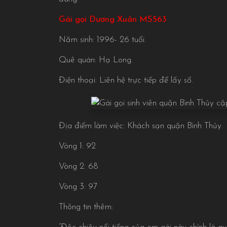
Gái gọi Dương Xuân MS563
Năm sinh: 1996- 26 tuổi.
Quê quán: Hạ Long.
Điện thoại: Liên hệ trực tiếp để lấy số.
Địa điểm làm việc: Khách sạn quận Bình Thủy.
Vòng 1: 92
Vòng 2: 68
Vòng 3: 97
Thông tin thêm: