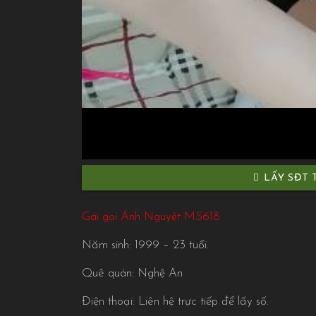
LẤY SĐT 
Gái gọi Ánh Nguyệt MS618
Năm sinh: 1999 – 23 tuổi.
Quê quán: Nghệ An
Điện thoại: Liên hệ trực tiếp để lấy số.