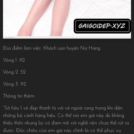
Địa điểm làm việc: Khách sạn huyện Na Hang
Vòng 1: 92
Vòng 2: 52
Vòng 3: 92
Thông tin thêm:
“Sở hữu 1 vẻ đẹp thanh tú với vẻ ngoài sang trọng khi diện
những bộ cánh hàng hiệu. Có thể nói em gái này dù không
thiếu thốn nhưng lại có đam mê với nghề nên chưa thể rút ra
được. Độc chiêu của em gái này chính là có thể phục vụ