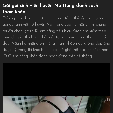
Gái gọi sinh viên huyện Na Hang danh sách
tham khảo
Để giúp các khách chơi có cái nhìn tổng thể về chất lượng
gái gọi sinh viên ở huyện Na Hang
của hệ thống. Thì chúng
tôi đã chọn lọc ra 10 em hàng tiêu biểu được tìm kiếm theo
mức độ yêu thích và phổ biến tại khu vực trong thời gian gần
đây. Nếu như những em hàng tham khảo này không đáp ứng
được kỳ vọng thì khách chơi có thể ghé thăm danh sách hơn
1000 em hàng khác đang hoạt động trên hệ thống.