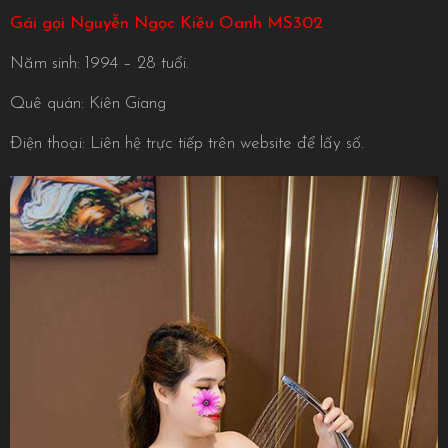
Gái gọi Nguyễn Ngọc Kiều Oanh MS302
Năm sinh: 1994 – 28 tuổi.
Quê quán: Kiên Giang
Điện thoại: Liên hệ trực tiếp trên website để lấy số.