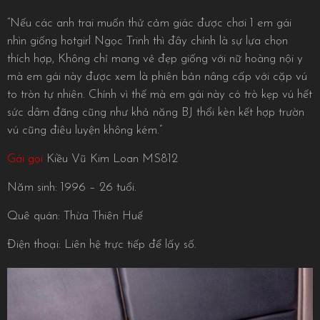
“Nếu các anh trai muốn thử cảm giác được chơi 1 em gái
nhìn giống hotgirl Ngọc Trinh thì đây chính là sự lựa chọn
thích hợp, Không chỉ mang vẻ đẹp giống với nữ hoàng nội y
mà em gái này được xem là phiên bản nâng cấp với cặp vú
to tròn tự nhiên. Chính vì thế mà em gái này có trò kẹp vú hết
sức dâm đãng cũng như khả năng BJ thổi kèn kết hợp trườn
vú cũng điêu luyện không kém.”
Gái gọi
Kiều Vũ Kim Loan MS812
Năm sinh: 1996 – 26 tuổi.
Quê quán: Thừa Thiên Huế
Điện thoại: Liên hệ trực tiếp để lấy số.