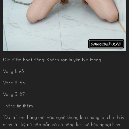
Địa điểm hoạt động: Khách sạn huyện Na Hang.
Vòng 1: 93
Vòng 2: 55
Vòng 3: 87
Thông tin thêm:
“Dù là 1 em hàng mới vào nghề không lâu nhưng lại cho thấy
mình là 1 kỹ nữ hấp dẫn và có năng lực. Sở hữu ngoại hình