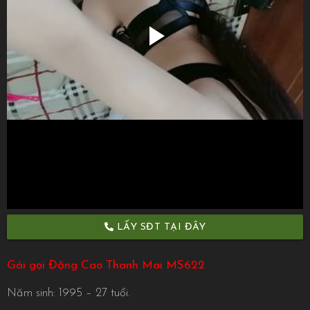
LẤY SĐT TẠI ĐÂY
Gái gọi Đặng Cao Thanh Mai MS622
Năm sinh: 1995 – 27 tuổi.