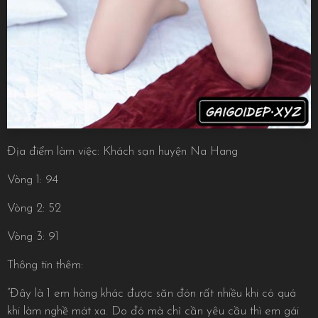
Địa điểm làm việc: Khách sạn huyện Na Hang
Vòng 1: 94
Vòng 2: 52
Vòng 3: 91
Thông tin thêm:
“Đây là 1 em hàng khác được săn đón rất nhiều khi có quá
khi làm nghề mát xa. Do đó mà chỉ cần yêu cầu thì em gái