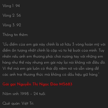
Vòng 1: 94
Vòng 2: 56
Vòng 3: 92
Thông tin thêm:
“Ưu điểm của em gái này chính là sở hữu 3 vòng hoàn mỹ với
điểm ấn tượng nhất chính là cặp vú to hệ bưởi của mình. Tuy
nhiên nếu anh em thương phải chơi nương tay với những em
hàng như thế này nhưng em gái này lại nói không với điều đó.
Vì thế mà em gái luôn có thái độ niềm nở và sẵn sàng để
các anh trai thương thức mà không có dấu hiệu giữ hàng.”
Gái gọi Nguyễn Thị Ngọc Đào MS683
Năm sinh: 1998 – 24 tuổi.
Quê quán: Việt Trì.