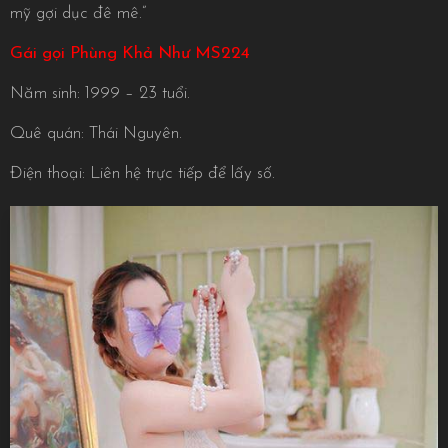
mỹ gợi dục đê mê.”
Gái gọi Phùng Khả Như MS224
Năm sinh: 1999 – 23 tuổi.
Quê quán: Thái Nguyên.
Điện thoại: Liên hệ trực tiếp để lấy số.