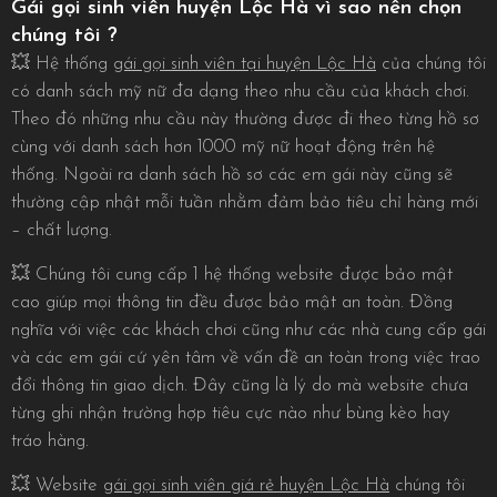
Gái gọi sinh viên huyện Lộc Hà vì sao nên chọn
chúng tôi ?
💥 Hệ thống
gái gọi sinh viên tại huyện Lộc Hà
của chúng tôi
có danh sách mỹ nữ đa dạng theo nhu cầu của khách chơi.
Theo đó những nhu cầu này thường được đi theo từng hồ sơ
cùng với danh sách hơn 1000 mỹ nữ hoạt động trên hệ
thống. Ngoài ra danh sách hồ sơ các em gái này cũng sẽ
thường cập nhật mỗi tuần nhằm đảm bảo tiêu chỉ hàng mới
– chất lượng.
💥 Chúng tôi cung cấp 1 hệ thống website được bảo mật
cao giúp mọi thông tin đều được bảo mật an toàn. Đồng
nghĩa với việc các khách chơi cũng như các nhà cung cấp gái
và các em gái cứ yên tâm về vấn đề an toàn trong việc trao
đổi thông tin giao dịch. Đây cũng là lý do mà website chưa
từng ghi nhận trường hợp tiêu cực nào như bùng kèo hay
tráo hàng.
💥 Website
gái gọi sinh viên giá rẻ huyện Lộc Hà
chúng tôi