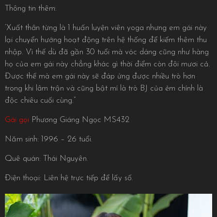
Thông tin thêm:
‘Xuất thân từng là 1 huấn luyện viên yoga nhưng em gái này
lại chuyển hướng hoạt động trên hệ thống để kiếm thêm thu
nhập. Vì thế dù đã gần 30 tuổi mà vóc dáng cũng như hàng
họ của em gái này chẳng khác gì thời điểm còn đôi mươi cả.
Được thế mà em gái này sẽ đáp ứng được nhiều trò hơn
trong khi lâm trận và cũng bật mí là trò BJ của ẻm chính là
độc chiêu cuối cùng.”
Gái gọi
Phương Giáng Ngọc MS432
Năm sinh: 1996 – 26 tuổi.
Quê quán: Thái Nguyên.
Điện thoại: Liên hệ trực tiếp để lấy số.