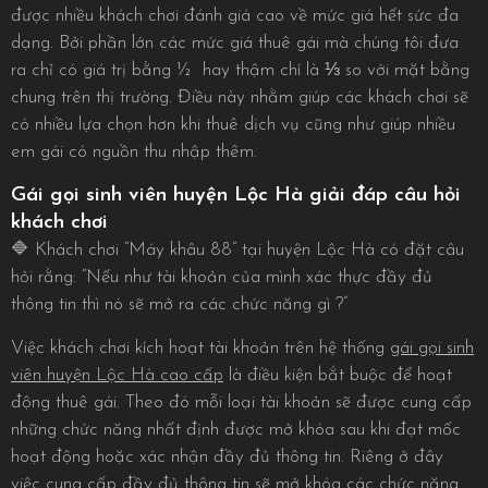
được nhiều khách chơi đánh giá cao về mức giá hết sức đa
dạng. Bởi phần lớn các mức giá thuê gái mà chúng tôi đưa
ra chỉ có giá trị bằng ½ hay thậm chí là ⅓ so với mặt bằng
chung trên thị trường. Điều này nhằm giúp các khách chơi sẽ
có nhiều lựa chọn hơn khi thuê dịch vụ cũng như giúp nhiều
em gái có nguồn thu nhập thêm.
Gái gọi sinh viên huyện Lộc Hà giải đáp câu hỏi
khách chơi
🔷 Khách chơi “Máy khâu 88” tại huyện Lộc Hà có đặt câu
hỏi rằng: “Nếu như tài khoản của mình xác thực đầy đủ
thông tin thì nó sẽ mở ra các chức năng gì ?”
Việc khách chơi kích hoạt tài khoản trên hệ thống
gái gọi sinh
viên huyện Lộc Hà cao cấp
là điều kiện bắt buộc để hoạt
động thuê gái. Theo đó mỗi loại tài khoản sẽ được cung cấp
những chức năng nhất định được mở khóa sau khi đạt mốc
hoạt động hoặc xác nhận đầy đủ thông tin. Riêng ở đây
việc cung cấp đầy đủ thông tin sẽ mở khóa các chức năng