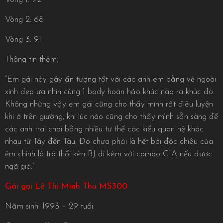
Vòng 2: 68
Vòng 3: 91
Thông tin thêm:
“Em gái này gây ấn tượng tốt với các anh em bằng vẻ ngoài
xinh đẹp ưa nhìn cùng 1 body hoàn hảo khúc nào ra khúc đó.
Không những vậy em gái cũng cho thấy mình rất điêu luyện
khi ở trên giường, khi lúc nào cũng cho thấy mình sẵn sàng để
các anh trai chơi bằng nhiều tư thế các kiểu quan hệ khác
nhau từ Tây đến Tàu. Đó chưa phải là hết bởi độc chiêu của
ẻm chính là trò thổi kèn BJ đi kèm với combo CIA nếu được
ngã giá.”
Gái gọi Lê Thị Minh Thu MS300
Năm sinh: 1993 – 29 tuổi.