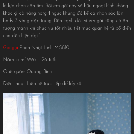
là lựa chọn cần tìm. Bởi em gái này sở hữu ngoại hình không
khác gì cô nàng hotgirl ngực khủng đó kể cả nhan sắc lẫn
body 3 vòng đặc trưng. Bên cạnh đó thì em gái cũng có ấn
tượng mạnh khi phục vụ tốt nhiều tiết mục quan hệ từ cổ điển
cho đến hiện đại.”
Gái gọi
Phan Nhật Linh MS810
Năm sinh: 1996 – 26 tuổi.
Quê quán: Quảng Bình
Điện thoại: Liên hệ trực tiếp để lấy số.