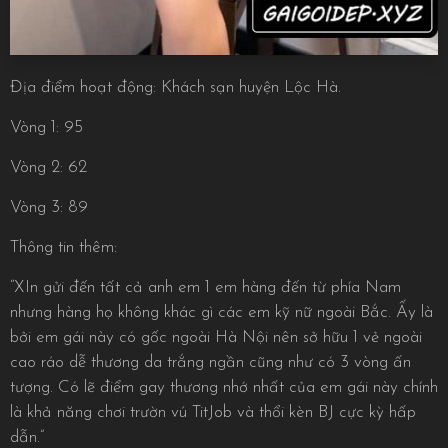
Địa điểm hoạt động: Khách sạn huyện Lộc Hà.
Vòng 1: 95
Vòng 2: 62
Vòng 3: 89
Thông tin thêm:
“XIn gửi đến tất cả anh em 1 em hàng đến từ phía Nam
nhưng hàng họ không khác gì các em kỹ nữ ngoài Bắc. Ấy là
bởi em gái này có gốc ngoài Hà Nội nên sở hữu 1 vẻ ngoài
cao ráo dễ thương da trắng ngần cũng như có 3 vòng ấn
tượng. Có lẽ điểm gay thương nhớ nhất của em gái này chính
là khả năng chơi trườn vú TitJob và thổi kèn BJ cực kỳ hấp
dẫn.”