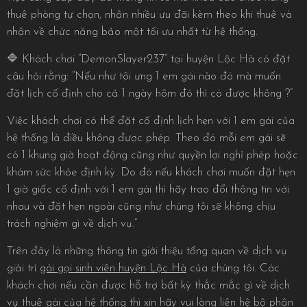
thuê phòng tự chọn, nhận nhiều ưu đãi kèm theo khi thuê và
nhận về chức năng bảo mật tối ưu nhất từ hệ thống.
🔷 Khách chơi “DemonSlayer237” tại huyện Lộc Hà có đặt
câu hỏi rằng: “Nếu như tôi ưng 1 em gái nào đó mà muốn
đặt lịch cố định cho cả 1 ngày hôm đó thì có được không ?”
Việc khách chơi có thể đặt cố định lịch hẹn với 1 em gái của
hệ thống là điều không được phép. Theo đó mỗi em gái sẽ
có 1 khung giờ hoạt động cũng như quyền lợi nghỉ phép hoặc
khám sức khỏe định kỳ. Do đó nếu khách chơi muốn đặt hẹn
1 giờ giấc cố định với 1 em gái thì hãy trao đổi thông tin với
nhau và đặt hẹn ngoài cũng như chúng tôi sẽ không chịu
trách nghiệm gì về dịch vụ.”
Trên đây là những thông tin giới thiệu tổng quan về dịch vụ
giải trí
gái gọi sinh viên huyện Lộc Hà
của chúng tôi. Các
khách chơi nếu cần được hỗ trợ bất kỳ thắc mắc gì về dịch
vụ thuê gái của hệ thống thì xin hãy vui lòng liên hệ bộ phận