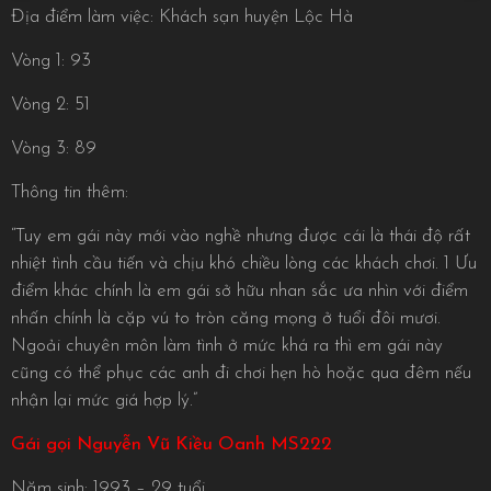
Địa điểm làm việc: Khách sạn huyện Lộc Hà
Vòng 1: 93
Vòng 2: 51
Vòng 3: 89
Thông tin thêm:
“Tuy em gái này mới vào nghề nhưng được cái là thái độ rất
nhiệt tình cầu tiến và chịu khó chiều lòng các khách chơi. 1 Ưu
điểm khác chính là em gái sở hữu nhan sắc ưa nhìn với điểm
nhấn chính là cặp vú to tròn căng mọng ở tuổi đôi mươi.
Ngoải chuyên môn làm tình ở mức khá ra thì em gái này
cũng có thể phục các anh đi chơi hẹn hò hoặc qua đêm nếu
nhận lại mức giá hợp lý.”
Gái gọi Nguyễn Vũ Kiều Oanh MS222
Năm sinh: 1993 – 29 tuổi.