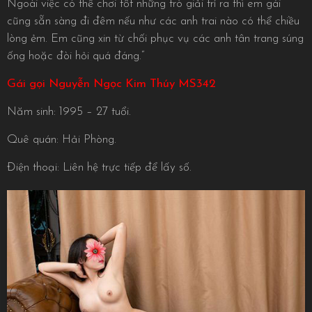
Ngoài việc có thể chơi tốt những trò giải trí ra thì em gái
cũng sẵn sàng đi đêm nếu như các anh trai nào có thể chiều
lòng ẻm. Em cũng xin từ chối phục vụ các anh tân trang súng
ống hoặc đòi hỏi quá đáng.”
Gái gọi Nguyễn Ngọc Kim Thúy MS342
Năm sinh: 1995 – 27 tuổi.
Quê quán: Hải Phòng.
Điện thoại: Liên hệ trực tiếp để lấy số.