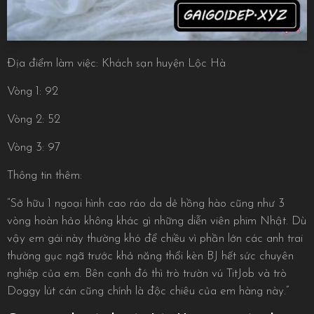
Địa điểm làm việc: Khách sạn huyện Lộc Hà
Vòng 1: 92
Vòng 2: 52
Vòng 3: 97
Thông tin thêm:
“Sở hữu 1 ngoại hình cao ráo da dẻ hồng hào cũng như 3
vòng hoàn hảo không khác gì những diễn viên phim Nhật. Dù
vậy em gái này thường khó để chiều vì phần lớn các anh trai
thường gục ngã trước khả năng thổi kèn BJ hết sức chuyên
nghiệp của em. Bên cạnh đó thì trò trườn vú TitJob và trò
Doggy lút cán cũng chính là độc chiêu của em hàng này.”