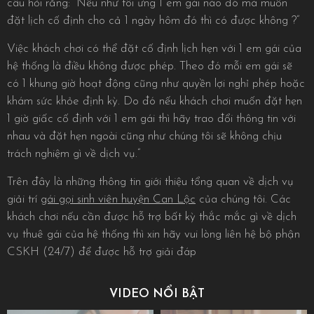
câu hỏi rằng: “Nếu như tôi ưng 1 em gái nào đó mà muốn
đặt lịch cố định cho cả 1 ngày hôm đó thì có được không ?”
Việc khách chơi có thể đặt cố định lịch hẹn với 1 em gái của
hệ thống là điều không được phép. Theo đó mỗi em gái sẽ
có 1 khung giờ hoạt động cũng như quyền lợi nghỉ phép hoặc
khám sức khỏe định kỳ. Do đó nếu khách chơi muốn đặt hẹn
1 giờ giấc cố định với 1 em gái thì hãy trao đổi thông tin với
nhau và đặt hẹn ngoài cũng như chúng tôi sẽ không chịu
trách nghiệm gì về dịch vụ.”
Trên đây là những thông tin giới thiệu tổng quan về dịch vụ
giải trí
gái gọi sinh viên huyện Can Lộc
của chúng tôi. Các
khách chơi nếu cần được hỗ trợ bất kỳ thắc mắc gì về dịch
vụ thuê gái của hệ thống thì xin hãy vui lòng liên hệ bộ phận
CSKH (24/7) để được hỗ trợ giải đáp
VIDEO NỔI BẬT