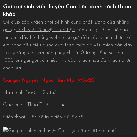
Gái gọi sinh viên huyện Can Lộc danh sách tham
khảo
Để giúp các khách chơi dễ hình dung chất lượng của những
gái gọi sinh viên ở huyện Can Lộc
của chúng tôi là thế nào,
thì dưới đây hệ thống website sẽ gửi đến các khách chơi 1 vài
em hàng tiêu biểu được dựa theo mức độ yêu thích gần đây.
Lưu ý rằng các em hàng này chỉ là 10 trong tổng số hơn
1000 em gái gọi với nhiều nhu cầu khác nhau để khách chơi
chọn lựa.
Gái gọi Nguyễn Ngọc Hân Mai MS620
Năm sinh: 1996 – 26 tuổi.
Quê quán: Thừa Thiên – Huế
Điện thoại: Liên hệ trực tiếp để lấy số.