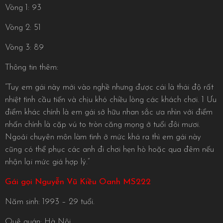
Vòng 1: 93
Vòng 2: 51
Vòng 3: 89
Thông tin thêm:
“Tuy em gái này mới vào nghề nhưng được cái là thái độ rất
nhiệt tình cầu tiến và chịu khó chiều lòng các khách chơi. 1 Ưu
điểm khác chính là em gái sở hữu nhan sắc ưa nhìn với điểm
nhấn chính là cặp vú to tròn căng mọng ở tuổi đôi mươi.
Ngoải chuyên môn làm tình ở mức khá ra thì em gái này
cũng có thể phục các anh đi chơi hẹn hò hoặc qua đêm nếu
nhận lại mức giá hợp lý.”
Gái gọi Nguyễn Vũ Kiều Oanh MS222
Năm sinh: 1993 – 29 tuổi.
Quê quán: Hà Nội.