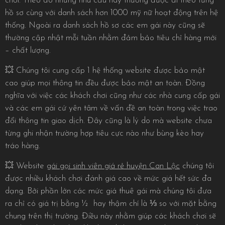
chơi. Theo đó những nhu cầu này thường được đi theo từng
hồ sơ cùng với danh sách hơn 1000 mỹ nữ hoạt động trên hệ
thống. Ngoài ra danh sách hồ sơ các em gái này cũng sẽ
thường cập nhật mỗi tuần nhằm đảm bảo tiêu chỉ hàng mới
– chất lượng.
💥 Chúng tôi cung cấp 1 hệ thống website được bảo mật
cao giúp mọi thông tin đều được bảo mật an toàn. Đồng
nghĩa với việc các khách chơi cũng như các nhà cung cấp gái
và các em gái cứ yên tâm về vấn đề an toàn trong việc trao
đổi thông tin giao dịch. Đây cũng là lý do mà website chưa
từng ghi nhận trường hợp tiêu cực nào như bùng kèo hay
tráo hàng.
💥 Website
gái gọi sinh viên giá rẻ huyện Can Lộc
chúng tôi
được nhiều khách chơi đánh giá cao về mức giá hết sức đa
dạng. Bởi phần lớn các mức giá thuê gái mà chúng tôi đưa
ra chỉ có giá trị bằng ½ hay thậm chí là ⅓ so với mặt bằng
chung trên thị trường. Điều này nhằm giúp các khách chơi sẽ