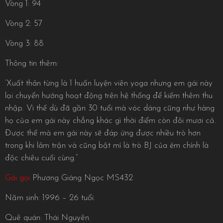
Vòng 1: 94
Vòng 2: 57
Vòng 3: 88
Thông tin thêm:
‘Xuất thân từng là 1 huấn luyện viên yoga nhưng em gái này
lại chuyển hướng hoạt động trên hệ thống để kiếm thêm thu
nhập. Vì thế dù đã gần 30 tuổi mà vóc dáng cũng như hàng
họ của em gái này chẳng khác gì thời điểm còn đôi mươi cả.
Được thế mà em gái này sẽ đáp ứng được nhiều trò hơn
trong khi lâm trận và cũng bật mí là trò BJ của ẻm chính là
độc chiêu cuối cùng.”
Gái gọi
Phương Giáng Ngọc MS432
Năm sinh: 1996 – 26 tuổi.
Quê quán: Thái Nguyên.