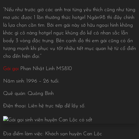
“Nếu như trước giờ các anh trai từng yêu thích cũng như từng
mơ ước được 1 lần thưởng thức hotgirl Ngân98 thì đây chính
là lựa chọn cần tìm. Bởi em gái này sở hữu ngoại hình không
khác gì cô nàng hotgirl ngực khủng đó kể cả nhan sắc lẫn
body 3 vòng đặc trưng. Bên cạnh đó thì em gái cũng có ấn
tượng mạnh khi phục vụ tốt nhiều tiết mục quan hệ từ cổ điển
cho đến hiện đại.”
Gái gọi
Phan Nhật Linh MS810
Năm sinh: 1996 – 26 tuổi.
Quê quán: Quảng Bình
Điện thoại: Liên hệ trực tiếp để lấy số.
Địa điểm làm việc: Khách sạn huyện Can Lộc