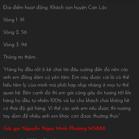
Địa điểm hoạt động: Khách sạn huyện Can Lộc
Vòng 1: 91
Vòng 2: 56
Vòng 3: 96
Thông tin thêm:
“Hàng họ đều rất ô kê chơi tới đâu sướng đến đó nên các
anh em đồng dâm cứ yên tâm. Em này được cái là có thể
hiểu tâm lý của mình mà phối hợp nhịp nhàng ở mọi tư thế
quan hệ. Bên cạnh đó thì em gái cũng gây ấn tượng tốt khi
hàng họ đều tự nhiên 100% và lại cho khách chơi không hề
có thái độ giữ hàng. Vì thế các anh em nếu được thì nương
tay dùm để nhiều anh em khác còn được thưởng thức”
Gái gọi Nguyễn Ngọc Minh Phương MS888