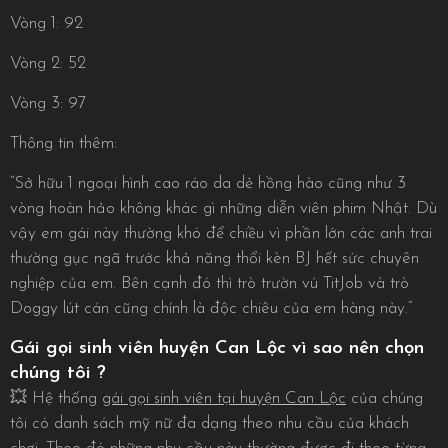
Vòng 1: 92
Vòng 2: 52
Vòng 3: 97
Thông tin thêm:
“Sở hữu 1 ngoại hình cao ráo da dẻ hồng hào cũng như 3
vòng hoàn hảo không khác gì những diễn viên phim Nhật. Dù
vậy em gái này thường khó để chiều vì phần lớn các anh trai
thường gục ngã trước khả năng thổi kèn BJ hết sức chuyên
nghiệp của em. Bên cạnh đó thì trò trườn vú TitJob và trò
Doggy lút cán cũng chính là độc chiêu của em hàng này.”
Gái gọi sinh viên huyện Can Lộc vì sao nên chọn
chúng tôi ?
💥 Hệ thống
gái gọi sinh viên tại huyện Can Lộc
của chúng
tôi có danh sách mỹ nữ đa dạng theo nhu cầu của khách