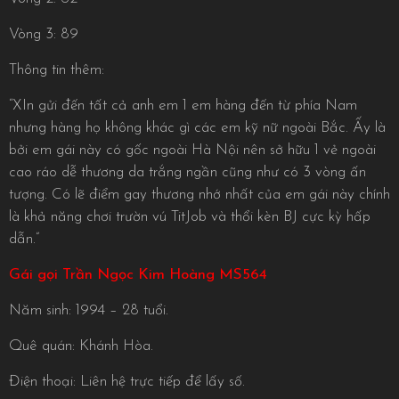
Vòng 3: 89
Thông tin thêm:
“XIn gửi đến tất cả anh em 1 em hàng đến từ phía Nam
nhưng hàng họ không khác gì các em kỹ nữ ngoài Bắc. Ấy là
bởi em gái này có gốc ngoài Hà Nội nên sở hữu 1 vẻ ngoài
cao ráo dễ thương da trắng ngần cũng như có 3 vòng ấn
tượng. Có lẽ điểm gay thương nhớ nhất của em gái này chính
là khả năng chơi trườn vú TitJob và thổi kèn BJ cực kỳ hấp
dẫn.”
Gái gọi Trần Ngọc Kim Hoàng MS564
Năm sinh: 1994 – 28 tuổi.
Quê quán: Khánh Hòa.
Điện thoại: Liên hệ trực tiếp để lấy số.