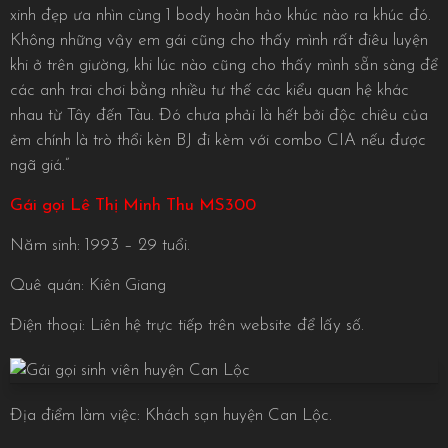
xinh đẹp ưa nhìn cùng 1 body hoàn hảo khúc nào ra khúc đó.
Không những vậy em gái cũng cho thấy mình rất điêu luyện
khi ở trên giường, khi lúc nào cũng cho thấy mình sẵn sàng để
các anh trai chơi bằng nhiều tư thế các kiểu quan hệ khác
nhau từ Tây đến Tàu. Đó chưa phải là hết bởi độc chiêu của
ẻm chính là trò thổi kèn BJ đi kèm với combo CIA nếu được
ngã giá.”
Gái gọi Lê Thị Minh Thu MS300
Năm sinh: 1993 – 29 tuổi.
Quê quán: Kiên Giang
Điện thoại: Liên hệ trực tiếp trên website để lấy số.
Địa điểm làm việc: Khách sạn huyện Can Lộc.