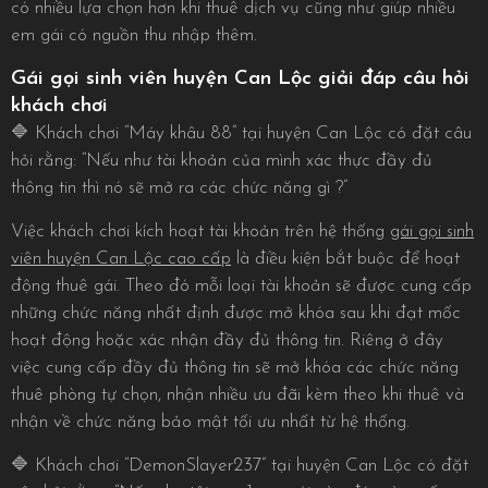
có nhiều lựa chọn hơn khi thuê dịch vụ cũng như giúp nhiều
em gái có nguồn thu nhập thêm.
Gái gọi sinh viên huyện Can Lộc giải đáp câu hỏi
khách chơi
🔷 Khách chơi “Máy khâu 88” tại huyện Can Lộc có đặt câu
hỏi rằng: “Nếu như tài khoản của mình xác thực đầy đủ
thông tin thì nó sẽ mở ra các chức năng gì ?”
Việc khách chơi kích hoạt tài khoản trên hệ thống
gái gọi sinh
viên huyện Can Lộc cao cấp
là điều kiện bắt buộc để hoạt
động thuê gái. Theo đó mỗi loại tài khoản sẽ được cung cấp
những chức năng nhất định được mở khóa sau khi đạt mốc
hoạt động hoặc xác nhận đầy đủ thông tin. Riêng ở đây
việc cung cấp đầy đủ thông tin sẽ mở khóa các chức năng
thuê phòng tự chọn, nhận nhiều ưu đãi kèm theo khi thuê và
nhận về chức năng bảo mật tối ưu nhất từ hệ thống.
🔷 Khách chơi “DemonSlayer237” tại huyện Can Lộc có đặt