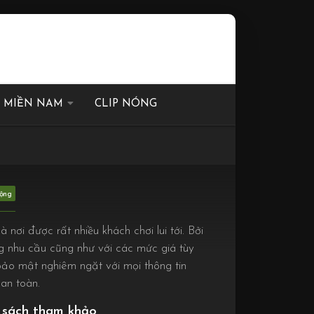
I MIỀN NAM
CLIP NÓNG
à nơi được rất nhiều khách chơi lui tới. Bởi
g nhu cầu cũng như với các mức giá tùy
bảo mật nghiêm ngặt với mọi thông tin
an toàn.
h sách tham khảo