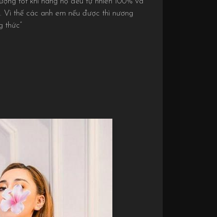
ượng tốt khi hàng họ đều tự nhiên 100% và
g. Vì thế các anh em nếu được thì nương
 thức”