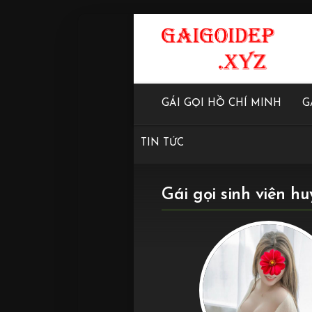
GÁI GỌI HỒ CHÍ MINH
G
TIN TỨC
Gái gọi sinh viên h