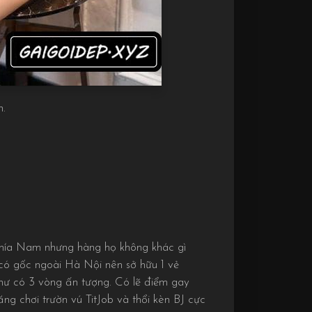
h.
phía Nam nhưng hàng họ không khác gì
có gốc ngoài Hà Nội nên sở hữu 1 vẻ
hư có 3 vòng ấn tượng. Có lẽ điểm gay
ng chơi trườn vú TitJob và thổi kèn BJ cực