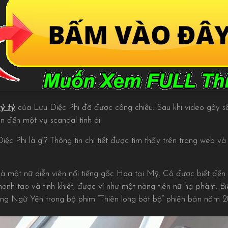
ỷ tỷ
của Lưu Diệc Phi đã được công chiếu. Sau khi video gây sốc
 đến một vụ scandal tình ái.
c Phi là gì? Thông tin chi tiết được tìm thấy trên trang web và
là một nữ diễn viên nổi tiếng gốc Hoa tại Mỹ. Cô được biết đến v
hanh tao và tinh khiết, được ví như một nàng tiên nữ hạ phàm. B
ương Ngữ Yên trong bộ phim “Thiên long bát bộ” phiên bản năm 