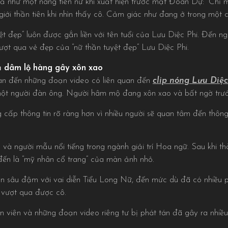
như một nàng tiên nữ khi xuất hiện trước mặt Đoàn Dự: “Chỉ 
giới thần tiên khi nhìn thấy cô. Cảm giác như đang ở trong một c
yệt đẹp” luôn được gắn liền với tên tuổi của Lưu Diệc Phi. Đến n
ợt qua vẻ đẹp của “nữ thần tuyệt đẹp” Lưu Diệc Phi.
ủ dâm lộ hàng gây xôn xao
quan đến những đoạn video có liên quan đến
clip nóng Lưu Diệc
một người đàn ông. Người hâm mộ đang xôn xao và bất ngờ trướ
 cấp thông tin rõ ràng hơn vì nhiều người sẽ quan tâm đến thông
 và người mẫu nổi tiếng trong ngành giải trí Hoa ngữ. Sau khi t
 đến là “mỹ nhân cổ trang” của màn ảnh nhỏ.
ấn sâu đậm với vai diễn Tiểu Long Nữ, đến mức dù đã có nhiều
 vượt qua được cô.
n viên và những đoạn video riêng tư bị phát tán đã gây ra nhiều t