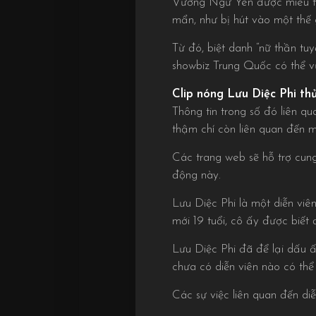
Vương Ngữ Yên được miêu tả 
mẩn, như bị hút vào một thế 
Từ đó, biệt danh “nữ thần tu
showbiz Trung Quốc có thể vư
Clip nóng Lưu Diệc Phi th
Thông tin trong số đó liên 
thậm chí còn liên quan đến 
Các trang web sẽ hỗ trợ cung
động này.
Lưu Diệc Phi là một diễn viên
mới 19 tuổi, cô ấy được biết
Lưu Diệc Phi đã để lại dấu 
chưa có diễn viên nào có thể
Các sự việc liên quan đến diễ