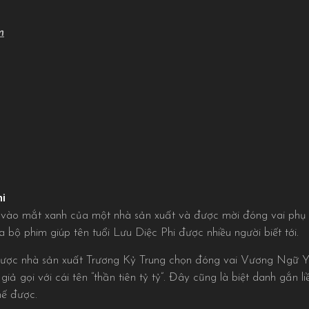
m
i
vào mắt xanh của một nhà sản xuất và được mời đóng vai phụ 
 bộ phim giúp tên tuổi Lưu Diệc Phi được nhiều người biết tới.
được nhà sản xuất Trương Kỷ Trung chọn đóng vai Vương Ngữ Yên 
iả gọi với cái tên “thần tiên tỷ tỷ”. Đây cũng là biệt danh gắn li
hế được.