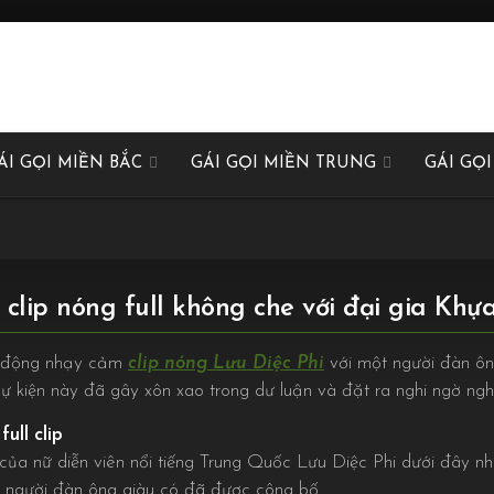
ÁI GỌI MIỀN BẮC
GÁI GỌI MIỀN TRUNG
GÁI GỌ
 clip nóng full không che với đại gia Khự
h động nhạy cảm
clip nóng Lưu Diệc Phi
với một người đàn ông
. Sự kiện này đã gây xôn xao trong dư luận và đặt ra nghi ngờ ng
ull clip
của nữ diễn viên nổi tiếng Trung Quốc Lưu Diệc Phi dưới đây 
 người đàn ông giàu có đã được công bố.