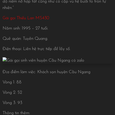
độ niềm nở hợp tát cũng như có cặp vú hệ bưởi to tròn tự
nhiên.”
Gái gọi Thiếu Lan MS430
Năm sinh: 1995 – 27 tuổi.
Quê quán: Tuyên Quang.
Điện thoại: Liên hệ trực tiếp để lấy số.
Địa điểm làm việc: Khách sạn huyện Cầu Ngang
Vòng 1: 88
Vòng 2: 52
Vòng 3: 93
Thông tin thêm: