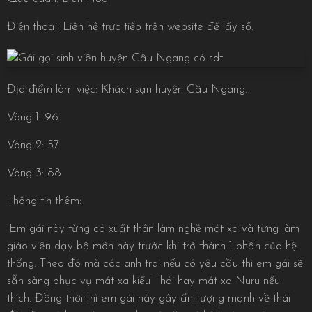
Điện thoại: Liên hệ trực tiếp trên website để lấy số.
Địa điểm làm việc: Khách sạn huyện Cầu Ngang.
Vòng 1: 96
Vòng 2: 57
Vòng 3: 88
Thông tin thêm:
‘Em gái này từng có xuất thân làm nghề mát xa và từng làm
giáo viên dạy bộ môn này trước khi trở thành 1 phần của hệ
thống. Theo đó mà các anh trai nếu có yêu cầu thì em gái sẽ
sẵn sàng phục vụ mát xa kiểu Thái hay mát xa Nuru nếu
thích. Đồng thời thì em gái này gây ấn tượng mạnh về thái