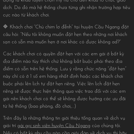
động từ khâu tuyển chọn mỹ nữ cho đến khâu tổ chức giao
dịch. Do đó mà hệ thống chưa từng ghi nhận trường hợp tiêu
cực nào từ khách chơi.
🔷 Khách chơi “Chú chim lơ đễnh” tại huyện Cầu Ngang đặt
câu hỏi: “Nếu tôi không muốn đặt hẹn theo những nơi khách
sạn có sẵn mà muốn hẹn ở nơi khác có được không ad?”
Các khách chơi có quyền đặt hẹn với các em gái ở bất kỳ
địa điểm nào tùy thích chứ không bắt buộc phải theo địa
điểm có sẵn trên hệ thống. Lưu ý rằng chức năng “đặt hẹn”
này chỉ có ở 1 số em hàng nhất định hoặc các khách chơi
buộc phải lên lịch tự đặt hẹn riêng. Việc lên lịch đặt hẹn
riêng sẽ được thực hiện thông qua việc trao đổi với các em
gái nên khách chơi có thể sẽ không được hưởng các ưu đãi
từ hệ thống (bao phòng, đồ chơi,…)
Trên đây là những thông tin giới thiệu tổng quan về dịch vụ
giải trí
gái gọi sinh viên huyện Cầu Ngang
của chúng tôi.
Nếu có bất kỳ nhu cầu nào cần giải đáp về dịch vụ thì hãy