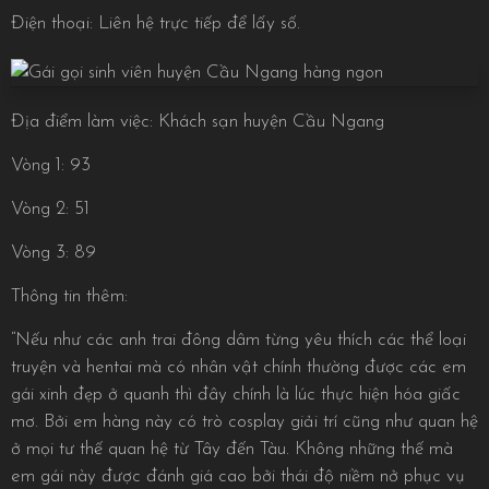
Điện thoại: Liên hệ trực tiếp để lấy số.
Địa điểm làm việc: Khách sạn huyện Cầu Ngang
Vòng 1: 93
Vòng 2: 51
Vòng 3: 89
Thông tin thêm:
“Nếu như các anh trai đông dâm từng yêu thích các thể loại
truyện và hentai mà có nhân vật chính thường được các em
gái xinh đẹp ở quanh thì đây chính là lúc thực hiện hóa giấc
mơ. Bởi em hàng này có trò cosplay giải trí cũng như quan hệ
ở mọi tư thế quan hệ từ Tây đến Tàu. Không những thế mà
em gái này được đánh giá cao bởi thái độ niềm nở phục vụ