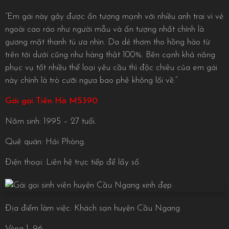
“Em gái này gây được ấn tượng mạnh với nhiều anh trai vì vẻ
ngoài cao ráo như người mẫu và ấn tượng nhất chính là
gương mặt thanh tú ưa nhìn. Da dẻ thơm tho hồng hào từ
trên tới dưới cũng như hàng thật 100%. Bên cạnh khả năng
phục vụ tốt nhiều thể loại yêu cầu thì độc chiêu của em gái
này chính là trò cưỡi ngựa bao phê không lối về.”
Gái gọi Tiên Hà MS390
Năm sinh: 1995 – 27 tuổi.
Quê quán: Hải Phòng.
Điện thoại: Liên hệ trực tiếp để lấy số.
Địa điểm làm việc: Khách sạn huyện Cầu Ngang
Vòng 1: 96