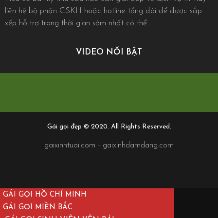
liên hệ bộ phận CSKH hoặc hotline tổng đài để được sắp
xếp hỗ trợ trong thời gian sớm nhất có thể.
VIDEO NỔI BẬT
Gái gọi đẹp © 2020. All Rights Reserved.
gaixinhtuoi.com
-
gaixinhdamdang.com
GÁI GỌI HỒ CHÍ MINH
GÁI GỌI MIỀN BẮC