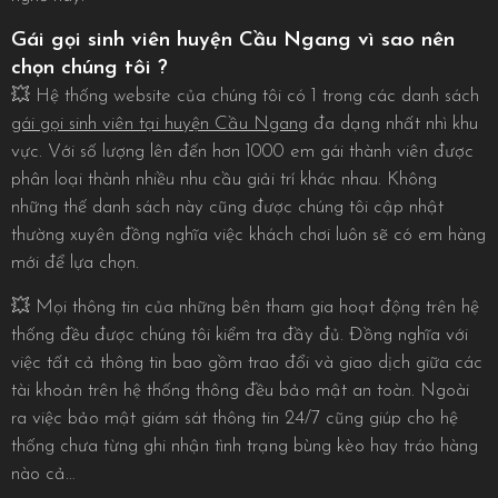
Gái gọi sinh viên huyện Cầu Ngang vì sao nên
chọn chúng tôi ?
💥 Hệ thống website của chúng tôi có 1 trong các danh sách
gái gọi sinh viên tại huyện Cầu Ngang
đa dạng nhất nhì khu
vực. Với số lượng lên đến hơn 1000 em gái thành viên được
phân loại thành nhiều nhu cầu giải trí khác nhau. Không
những thế danh sách này cũng được chúng tôi cập nhật
thường xuyên đồng nghĩa việc khách chơi luôn sẽ có em hàng
mới để lựa chọn.
💥 Mọi thông tin của những bên tham gia hoạt động trên hệ
thống đều được chúng tôi kiểm tra đầy đủ. Đồng nghĩa với
việc tất cả thông tin bao gồm trao đổi và giao dịch giữa các
tài khoản trên hệ thống thông đều bảo mật an toàn. Ngoài
ra việc bảo mật giám sát thông tin 24/7 cũng giúp cho hệ
thống chưa từng ghi nhận tình trạng bùng kèo hay tráo hàng
nào cả…