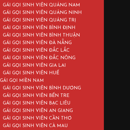
GÁI GỌI SINH VIÊN QUẢNG NAM
GÁI GỌI SINH VIÊN QUẢNG NINH
GÁI GỌI SINH VIÊN QUẢNG TRỊ
GÁI GỌI SINH VIÊN BÌNH ĐỊNH
GÁI GỌI SINH VIÊN BÌNH THUẬN
GÁI GỌI SINH VIÊN ĐÀ NẴNG
GÁI GỌI SINH VIÊN ĐẮC LẮC
GÁI GỌI SINH VIÊN ĐẮC NÔNG
GÁI GỌI SINH VIÊN GIA LAI
GÁI GỌI SINH VIÊN HUẾ
GÁI GỌI MIỀN NAM
GÁI GỌI SINH VIÊN BÌNH DƯƠNG
GÁI GỌI SINH VIÊN BẾN TRE
GÁI GỌI SINH VIÊN BẠC LIÊU
GÁI GỌI SINH VIÊN AN GIANG
GÁI GỌI SINH VIÊN CẦN THƠ
GÁI GỌI SINH VIÊN CÀ MAU