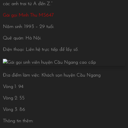
các anh trai từ A đến Z.”
Gái gọi Minh Thu MS647
Năm sinh: 1993 – 29 tuổi.
Quê quán: Hà Nội.
Điện thoại: Liên hệ trực tiếp để lấy số.
Địa điểm làm việc: Khách sạn huyện Cầu Ngang
Vòng 1: 94
Vòng 2: 55
Vòng 3: 86
Thông tin thêm: