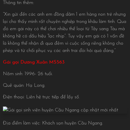
Thông tin thêm:
“Xin gửi đến các anh em đồng dâm 1 em hàng non trẻ nhưng
lại cho thấy mình rất chuyên nghiệp trong khâu làm tình. Qua
đó em gái này có thể chơi nhiều thể loại từ Tây sang Tàu mà
không hề có dấu hiệu “lạc nhịp”. Tuy vậy em gái có 1 vấn đề
là không thể nhận đi qua đêm vì cuộc sống riêng không cho
phép và từ chối phục vụ các anh trai đòi hỏi quá đáng.”
Gái gọi Dương Xuân MS563
Năm sinh: 1996- 26 tuổi.
Quê quán: Hạ Long.
Điện thoại: Liên hệ trực tiếp để lấy số.
Địa điểm làm việc: Khách sạn huyện Cầu Ngang.