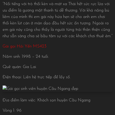
“Nổi tiếng với trò thổi kèn và mát xa Thái hết sức rực lửa với
ưu điểm là gương mặt thanh tú dễ thương. Với khả năng bú
liêm của mình thì em gái này hứa hẹn sẽ cho anh em chơi
thổi kèn lút cán ở màn dạo đầu hết sức ấn tượng. Ngoài ra
em gái này cũng cho thấy là người từng trải thân thiện cũng
như sẵn sàng chia sẻ bầu tâm sự với các khách chơi thuê ẻm.”
Gái gọi Hải Yến MS423
Năm sinh: 1998 – 24 tuổi.
Quê quán: Gia Lai.
Điện thoại: Liên hệ trực tiếp để lấy số.
Địa điểm làm việc: Khách sạn huyện Cầu Ngang
Vòng 1: 96