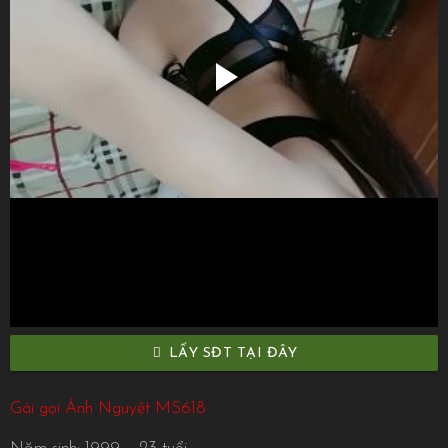
LẤY SĐT TẠI ĐÂY
Gái gọi Ánh Nguyệt MS618